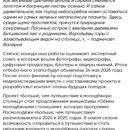
как весеннее цветение яблонь и сирени сменяется
золотом и багрянцем листвы осенью. И самое
удивительное, как город небоскрёбов может оставаться
одним из самых зеленых мегаполисов планеты. Здесь,
среди шума проспектов, прячутся природные
сокровища: Лосиный остров с вековыми деревьями,
Битцевский лес с родниками, Воробьёвы горы с
захватывающим видом на столицу…», – подмечает
Валерия
Сейчас конкурсные работы оценивает экспертный
совет, в который вошли фотографы, видеографы,
цифровые продюсеры, блогеры и лидеры мнений. Итоги
отборочного этапа будут объявлены 24 мая 2026 года.
После этого финалисты начнут подготовку к
медиаэкспедициям вместе с наставниками проекта и
разработают контент-планы будущих поездок.
Проект «Больше, чем путешествие в молодёжную
столицу» стал продолжением инициативы «Обмен
молодёжными столицами», которую программа
Росмолодёжи «Больше, чем путешествие»
реализовывала в 2024 и 2025 годах. В новом сезоне
возможность отправиться в путешествие и стать
авторами контента о молодёжных городах страны