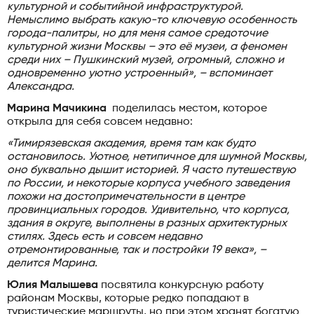
культурной и событийной инфраструктурой.
Немыслимо выбрать какую-то ключевую особенность
города-палитры, но для меня самое средоточие
культурной жизни Москвы – это её музеи, а феномен
среди них – Пушкинский музей, огромный, сложно и
одновременно уютно устроенный», – вспоминает
Александра.
Марина Мачикина
поделилась местом, которое
открыла для себя совсем недавно:
«Тимирязевская академия, время там как будто
остановилось. Уютное, нетипичное для шумной Москвы,
оно буквально дышит историей. Я часто путешествую
по России, и некоторые корпуса учебного заведения
похожи на достопримечательности в центре
провинциальных городов. Удивительно, что корпуса,
здания в округе, выполнены в разных архитектурных
стилях. Здесь есть и совсем недавно
отремонтированные, так и постройки 19 века», –
делится Марина.
Юлия Малышева
посвятила конкурсную работу
районам Москвы, которые редко попадают в
туристические маршруты, но при этом хранят богатую