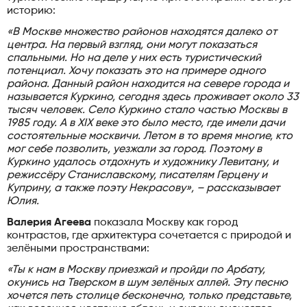
историю:
«В Москве множество районов находятся далеко от
центра. На первый взгляд, они могут показаться
спальными. Но на деле у них есть туристический
потенциал. Хочу показать это на примере одного
района. Данный район находится на севере города и
называется Куркино, сегодня здесь проживает около 33
тысяч человек. Село Куркино стало частью Москвы в
1985 году. А в XIX веке это было место, где имели дачи
состоятельные москвичи. Летом в то время многие, кто
мог себе позволить, уезжали за город. Поэтому в
Куркино удалось отдохнуть и художнику Левитану, и
режиссёру Станиславскому, писателям Герцену и
Куприну, а также поэту Некрасову», – рассказывает
Юлия.
Валерия Агеева
показала Москву как город
контрастов, где архитектура сочетается с природой и
зелёными пространствами:
«Ты к нам в Москву приезжай и пройди по Арбату,
окунись на Тверском в шум зелёных аллей. Эту песню
хочется петь столице бесконечно, только представьте,