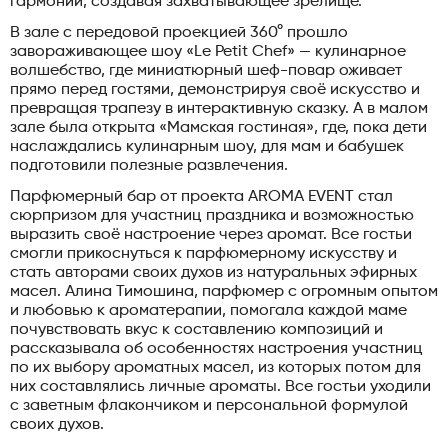
гармонии, создавая захватывающее зрелище.
В зале с передовой проекцией 360° прошло
завораживающее шоу «Le Petit Chef» — кулинарное
волшебство, где миниатюрный шеф-повар оживает
прямо перед гостями, демонстрируя своё искусство и
превращая трапезу в интерактивную сказку. А в малом
зале была открыта «Мамская гостиная», где, пока дети
наслаждались кулинарным шоу, для мам и бабушек
подготовили полезные развлечения.
Парфюмерный бар от проекта AROMA EVENT стал
сюрпризом для участниц праздника и возможностью
выразить своё настроение через аромат. Все гостьи
смогли прикоснуться к парфюмерному искусству и
стать авторами своих духов из натуральных эфирных
масел. Алина Тимошина, парфюмер с огромным опытом
и любовью к ароматерапии, помогала каждой маме
почувствовать вкус к составлению композиций и
рассказывала об особенностях настроения участниц
по их выбору ароматных масел, из которых потом для
них составлялись личные ароматы. Все гостьи уходили
с заветным флакончиком и персональной формулой
своих духов.