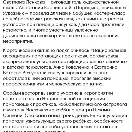
Светлана Ленкова — руководитель художественной
школы Анастасии Корниловой в Царицыно, психолог и
художник — провела для мам и бабушек мастер-класс
по нейрографике, рассказывая, как снимать стресс и
усталость при помощи рисунков. Два часа пролетели
незаметно, и многие участницы увлечённо
дорисовывали свои картины даже после окончания
мероприятия.
К организации активно подключилась «Национальная
ассоциация помогающих практиков», организовав
экспресс-консультации сертифицированных семейных
и детских психологов. Анна Коваленко и Екатерина
Батаева без устали консультировали всех, кто
обратился к ним за помощью, проявляя высокий
профессионализм и человеческую эмпатию.
Особый восторг вызвало участие в мероприятии
почётного члена Национальной ассоциации
помогающих практиков, каббалистического астролога
и учителя Московского каббала центра Нехамы
Синвани. Она сама мама троих детей. Её консультации
помогали узнать лучше своего ребёнка, особенности
его характера и способы установления контакта в