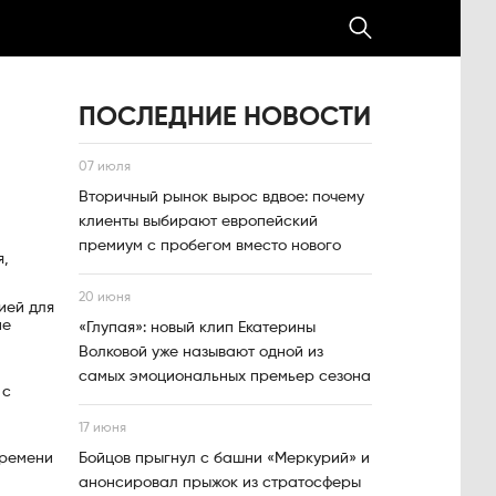
ПОСЛЕДНИЕ НОВОСТИ
07 июля
Вторичный рынок вырос вдвое: почему
клиенты выбирают европейский
премиум с пробегом вместо нового
я,
20 июня
ией для
не
«Глупая»: новый клип Екатерины
Волковой уже называют одной из
самых эмоциональных премьер сезона
 с
17 июня
времени
Бойцов прыгнул с башни «Меркурий» и
анонсировал прыжок из стратосферы