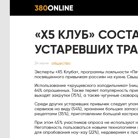
«X5 КЛУБ» СОСТ
УСТАРЕВШИХ ТРА
общество
24 июня
Эксперты ​​«X5 Клуба», программы лояльности «П
посвященного привычкам россиян на кухне. Свыше
Использование «хрущевского холодильника» (ниш
64% опрошенных. Также теряет популярность приг
выходят закрутки (75%), а также чугунные сковор
Среди других устаревших привычек следует упомя
сервизов на виду (54%), хранении больших запасо
рецептами (35%), приготовлении большой кастрюл
При этом 45% участников опроса не используют 
Неготовность пользоваться новыми технологиями 
для опробования ноу-хау (22%), недоверием к пр