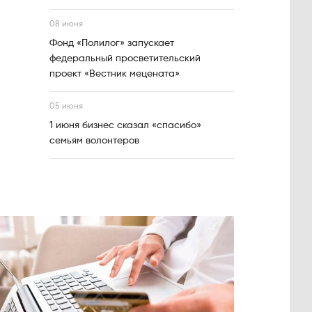
08 июня
Фонд «Полилог» запускает
федеральный просветительский
проект «Вестник мецената»
05 июня
1 июня бизнес сказал «спасибо»
семьям волонтеров