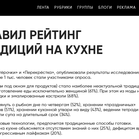
ЛЕНТА
РУБРИКИ
ГРУППЫ
БЛОГИ
РЕКЛАМА
АВИЛ РЕЙТИНГ
ДИЦИЙ НА КУХНЕ
ятёрочки» и «Перекрёстка», опубликовали результаты исследовани
 1 тыс. человек стали участниками опроса.
и под окном для продуктов) стало наиболее неактуальной традиц
отовление еды исключительно женщиной (61%). При этом из моды 
одки и эмалированные кастрюли (68%).
нуть о рыбном дне по четвергам (52%), хранении «праздничных»
в (51%), хранении кухонной утвари на виду (43%), ведении тетради
и супа на длительный срок (34%).
новые технологии, предпочитая традиционные способы готовки.
на кухне объясняется отсутствием знаний о них (25%), дефицитом 
огрессивным лайфхакам (20%).