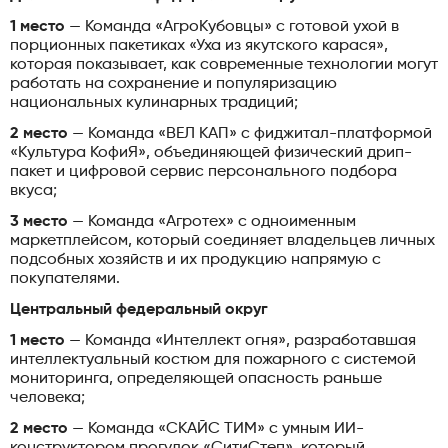
1 место
— Команда «АгроКубовцы» с готовой ухой в
порционных пакетиках «Уха из якутского карася»,
которая показывает, как современные технологии могут
работать на сохранение и популяризацию
национальных кулинарных традиций;
2 место
— Команда «ВЕЛ КАП» с фиджитал-платформой
«Культура КофиЯ», объединяющей физический дрип-
пакет и цифровой сервис персонального подбора
вкуса;
3 место
— Команда «Агротех» с одноименным
маркетплейсом, который соединяет владельцев личных
подсобных хозяйств и их продукцию напрямую с
покупателями.
Центральный федеральный округ
1 место
— Команда «Интеллект огня», разработавшая
интеллектуальный костюм для пожарного с системой
мониторинга, определяющей опасность раньше
человека;
2 место
— Команда «СКАЙС ТИМ» с умным ИИ-
конструктором прогулок «СитиСтеп», который