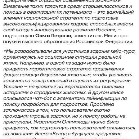
приоритетным отраслям современной экономики.
Выявление таких талантов среди старшеклассников и
помощь в реализации их потенциала – это важнейший
элемент национальной стратегии по подготовке
высококвалифицированных кадров, способных внести
свой вклад в инновационное развитие России», –
подчеркнула
Ольга Петрова
, заместитель Министра
науки и высшего образования Российской Федерации.
«Мы разрабатывали для участников задания кейс-тура,
ориентируясь на социальные ситуации реальной
жизни. Например, в одной из задач нужно было
придумать маркетинговую стратегию продвижения
фонда помощи бездомным животным, чтобы увеличить
количество пожертвований и сделать их регулярными.
Условие —
не «давить» на жертвователей тяжёлыми
историями о страданиях животных. В другом кейсе
описывался чат-бот с элементами геймификации по
поиску подработки для подростков. Проблема
заключалась в том, что пользователи охотно
проходили игровые задания, но к поиску работы не
приступали. Участникам Олимпиады нужно было
придумать, как подтолкнуть пользователей откликаться
на вакансии. Всего «Вклад в будущее» предложил