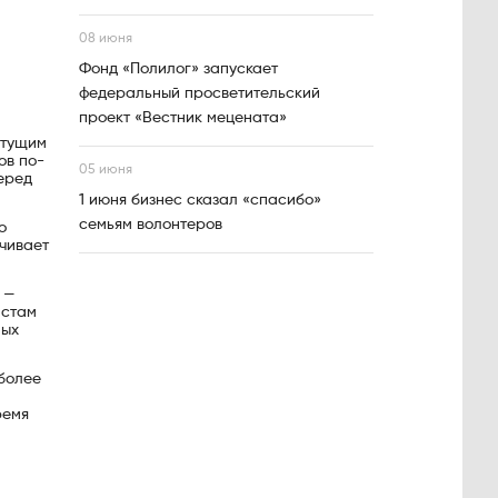
08 июня
Фонд «Полилог» запускает
федеральный просветительский
проект «Вестник мецената»
стущим
ов по-
05 июня
еред
1 июня бизнес сказал «спасибо»
семьям волонтеров
о
чивает
 —
истам
ных
более
ремя