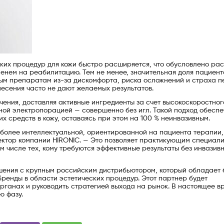
ких процедур для кожи быстро расширяется, что обусловлено ра
енем на реабилитацию. Тем не менее, значительная доля пациент
ым препаратам из-за дискомфорта, риска осложнений и страха п
несения часто не дают желаемых результатов.
ения, доставляя активные ингредиенты за счет высокоскоростног
ной электропорацией — совершенно без игл. Такой подход обеспе
х средств в кожу, оставаясь при этом на 100 % неинвазивным.
более интеллектуальной, ориентированной на пациента терапии,
ректор компании HIRONIC. — Это позволяет практикующим специал
м числе тех, кому требуются эффективные результаты без инвазив
шения с крупным российским дистрибьютором, который обладает 
ренды в области эстетических процедур. Этот партнер будет
ганах и руководить стратегией выхода на рынок. В настоящее в
ю фазу.