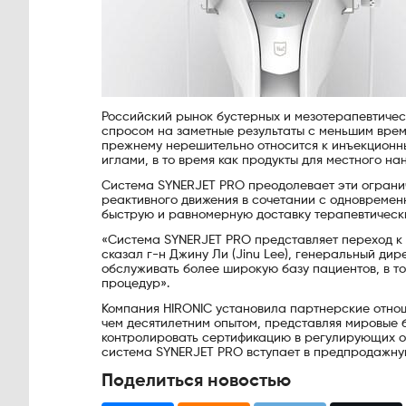
Российский рынок бустерных и мезотерапевтичес
спросом на заметные результаты с меньшим врем
прежнему нерешительно относится к инъекционн
иглами, в то время как продукты для местного на
Система SYNERJET PRO преодолевает эти огранич
реактивного движения в сочетании с одновремен
быструю и равномерную доставку терапевтически
«Система SYNERJET PRO представляет переход к 
сказал г-н Джину Ли (Jinu Lee), генеральный ди
обслуживать более широкую базу пациентов, в то
процедур».
Компания HIRONIC установила партнерские отно
чем десятилетним опытом, представляя мировые б
контролировать сертификацию в регулирующих ор
система SYNERJET PRO вступает в предпродажну
Поделиться новостью