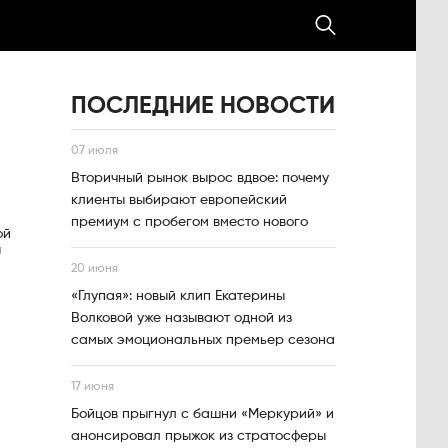
ПОСЛЕДНИЕ НОВОСТИ
07 июля
Вторичный рынок вырос вдвое: почему
клиенты выбирают европейский
премиум с пробегом вместо нового
ой
ы
20 июня
«Глупая»: новый клип Екатерины
Волковой уже называют одной из
самых эмоциональных премьер сезона
17 июня
Бойцов прыгнул с башни «Меркурий» и
анонсировал прыжок из стратосферы