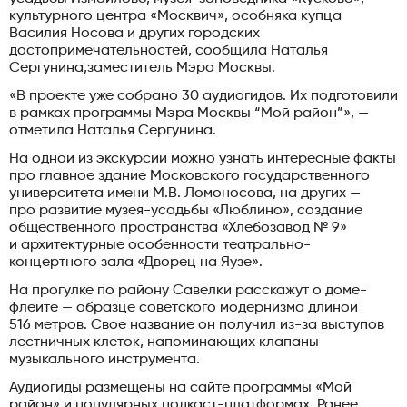
культурного центра «Москвич», особняка купца
Василия Носова и других городских
достопримечательностей, сообщила Наталья
Сергунина,заместитель Мэра Москвы.
«В проекте уже собрано 30 аудиогидов. Их подготовили
в рамках программы Мэра Москвы “Мой район”», —
отметила Наталья Сергунина.
На одной из экскурсий можно узнать интересные факты
про главное здание Московского государственного
университета имени М.В. Ломоносова, на других —
про развитие музея-усадьбы «Люблино», создание
общественного пространства «Хлебозавод № 9»
и архитектурные особенности театрально-
концертного зала «Дворец на Яузе».
На прогулке по району Савелки расскажут о доме-
флейте — образце советского модернизма длиной
516 метров. Свое название он получил из-за выступов
лестничных клеток, напоминающих клапаны
музыкального инструмента.
Аудиогиды размещены на сайте программы «Мой
район» и популярных подкаст-платформах. Ранее