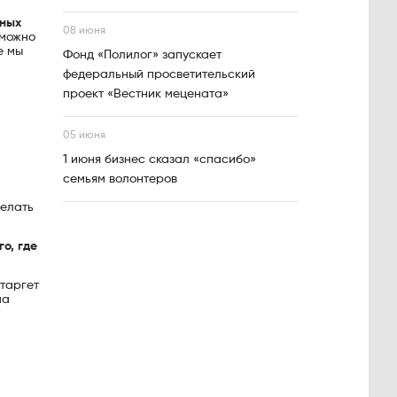
ьных
08 июня
зможно
е мы
Фонд «Полилог» запускает
федеральный просветительский
проект «Вестник мецената»
05 июня
1 июня бизнес сказал «спасибо»
семьям волонтеров
делать
о, где
 таргет
ма