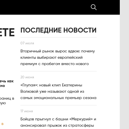
ПОСЛЕДНИЕ НОВОСТИ
ЕТЕ
07 июля
Вторичный рынок вырос вдвое: почему
клиенты выбирают европейский
премиум с пробегом вместо нового
20 июня
ечь как
«Глупая»: новый клип Екатерины
жно
Волковой уже называют одной из
самых эмоциональных премьер сезона
раниц в
ную
17 июня
Бойцов прыгнул с башни «Меркурий» и
 в
анонсировал прыжок из стратосферы