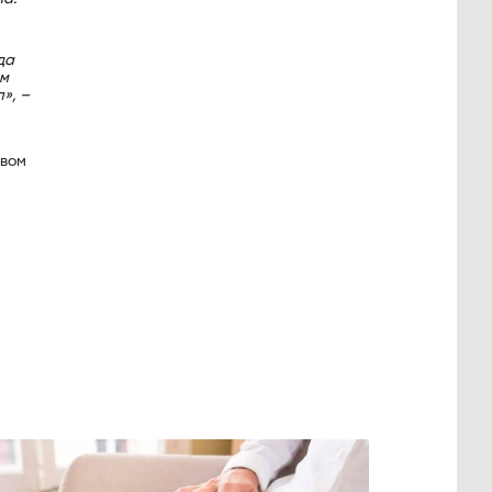
да
ым
», –
овом