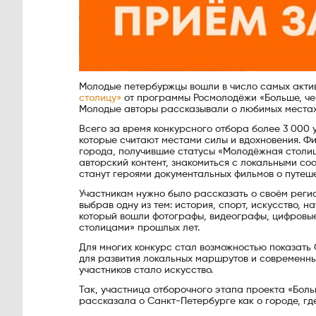
Молодые петербуржцы вошли в число самых акти
столицу»
от программы Росмолодёжи «Больше, че
Молодые авторы рассказывали о любимых местах 
Всего за время конкурсного отбора более 3 000 
которые считают местами силы и вдохновения. Ф
города, получившие статусы «Молодёжная столица
авторский контент, знакомиться с локальными с
станут героями документальных фильмов о путеше
Участникам нужно было рассказать о своём регио
выбрав одну из тем: история, спорт, искусство, 
который вошли фотографы, видеографы, цифровы
столицами» прошлых лет.
Для многих конкурс стал возможностью показать С
для развития локальных маршрутов и современны
участников стало искусство.
Так, участница отборочного этапа проекта «Бол
рассказала о Санкт-Петербурге как о городе, где