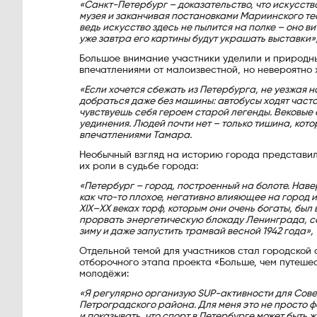
«Санкт-Петербург – доказательство, что искусство
музея и заканчивая постановками Мариинского те
ведь искусство здесь не пылится на полке – оно в
уже завтра его картины будут украшать выставки»
Большое внимание участники уделили и природн
впечатлениями от малоизвестной, но невероятно
«Если хочется сбежать из Петербурга, не уезжая 
добраться даже без машины: автобусы ходят часто
чувствуешь себя героем старой легенды. Вековые
уединения. Людей почти нет – только тишина, кото
впечатлениями Тамара.
Необычный взгляд на историю города представи
их роли в судьбе города:
«Петербург – город, построенный на болоте. Наве
как что-то плохое, негативно влияющее на город 
XIX–XX веках торф, которым они очень богаты, был
прорвать энергетическую блокаду Ленинграда, с
зиму и даже запустить трамвай весной 1942 года»,
Отдельной темой для участников стал городской 
отборочного этапа проекта «Больше, чем путеше
молодёжи:
«Я регулярно организую SUP-активности для Сов
Петроградского района. Для меня это не просто 
и показывать, что спорт в Петербурге может быть