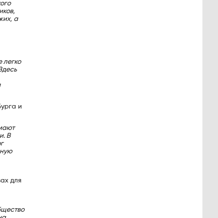
кого
иков,
жих, а
е легко
Здесь
я
бурга и
имают
и. В
г
дную
ах для
бщество
на.