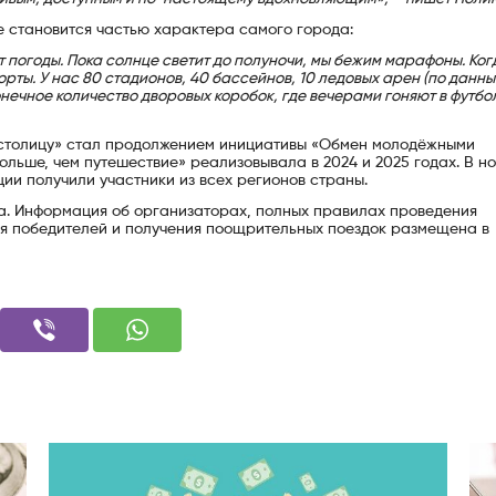
е становится частью характера самого города:
т погоды. Пока солнце светит до полуночи, мы бежим марафоны. Ког
орты. У нас 80 стадионов, 40 бассейнов, 10 ледовых арен (по данн
онечное количество дворовых коробок, где вечерами гоняют в футбол
 столицу» стал продолжением инициативы «Обмен молодёжными
льше, чем путешествие» реализовывала в 2024 и 2025 годах. В н
ии получили участники из всех регионов страны.
ода. Информация об организаторах, полных правилах проведения
ия победителей и получения поощрительных поездок размещена в