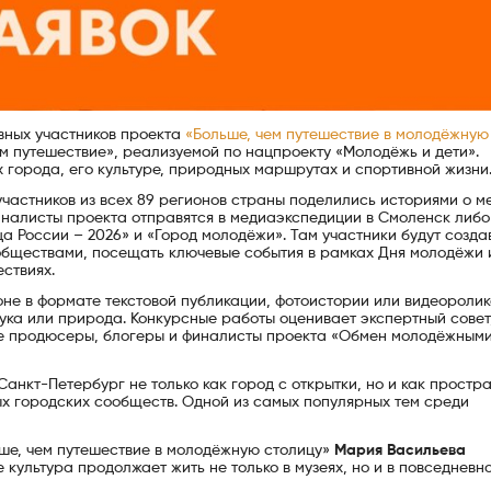
вных участников проекта
«Больше, чем путешествие в молодёжную
м путешествие», реализуемой по нацпроекту «Молодёжь и дети».
города, его культуре, природных маршрутах и спортивной жизни
участников из всех 89 регионов страны поделились историями о м
иналисты проекта отправятся в медиаэкспедиции в Смоленск либо
 России – 2026» и «Город молодёжи». Там участники будут созда
ообществами, посещать ключевые события в рамках Дня молодёжи 
ствиях.
не в формате текстовой публикации, фотоистории или видеоролик
наука или природа. Конкурсные работы оценивает экспертный совет,
е продюсеры, блогеры и финалисты проекта «Обмен молодёжным
анкт-Петербург не только как город с открытки, но и как простр
х городских сообществ. Одной из самых популярных тем среди
ьше, чем путешествие в молодёжную столицу»
Мария Васильева
 культура продолжает жить не только в музеях, но и в повседневно