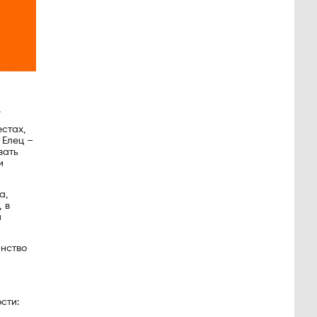
.
естах,
 Елец –
вать
и
а,
 в
и
анство
сти: