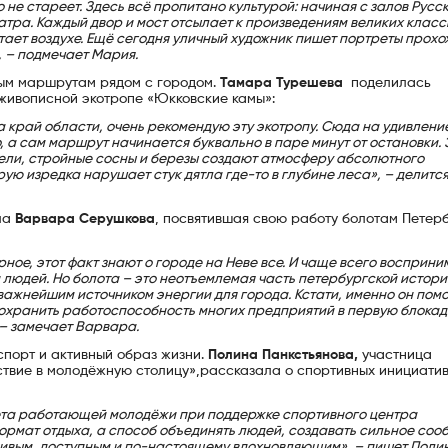
 не стареет. Здесь всё пропитано культурой: начиная с залов Русс
атра. Каждый двор и мост отсылает к произведениям великих класс
итает воздухе. Ещё сегодня уличный художник пишет портреты прохо
, – подмечает Мария.
ым маршрутам рядом с городом.
Тамара Турешева
поделилась
 живописной экотропе «Юкковские камы»:
на край области, очень рекомендую эту экотропу. Сюда на удивлени
, а сам маршрут начинается буквально в паре минут от остановки. 
 ели, стройные сосны и березы создают атмосферу абсолютного
рую изредка нарушает стук дятла где-то в глубине леса», – делитс
ла
Варвара Серушкова
, посвятившая свою работу болотам Петер
рное, этот факт знают о городе на Неве все. И чаще всего восприн
и людей. Но болота – это неотъемлемая часть петербургской истори
 важнейшим источником энергии для города. Кстати, именно он помо
охранить работоспособность многих предприятий в первую блока
 – замечает Варвара.
спорт и активный образ жизни.
Полина Панкстьянова,
участница
ствие в молодёжную столицу»,рассказала о спортивных инициатив
ета работающей молодёжи при поддержке спортивного центра
формат отдыха, а способ объединять людей, создавать сильное соо
 живым, доступным и по-настоящему вдохновляющим», – пишет Поли