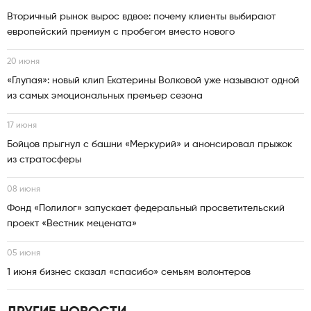
Вторичный рынок вырос вдвое: почему клиенты выбирают
европейский премиум с пробегом вместо нового
20 июня
«Глупая»: новый клип Екатерины Волковой уже называют одной
из самых эмоциональных премьер сезона
17 июня
Бойцов прыгнул с башни «Меркурий» и анонсировал прыжок
из стратосферы
08 июня
Фонд «Полилог» запускает федеральный просветительский
проект «Вестник мецената»
05 июня
1 июня бизнес сказал «спасибо» семьям волонтеров