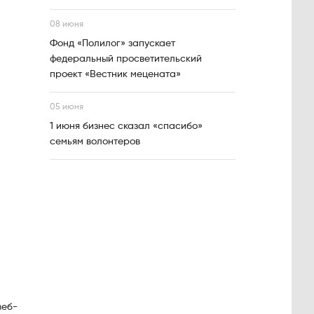
08 июня
Фонд «Полилог» запускает
федеральный просветительский
проект «Вестник мецената»
05 июня
1 июня бизнес сказал «спасибо»
семьям волонтеров
веб-