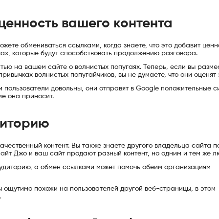
ценность вашего контента
жете обмениваться ссылками, когда знаете, что это добавит ценн
ах, которые будут способствовать продолжению разговора.
ью на вашем сайте о волнистых попугаях. Теперь, если вы разме
ривычках волнистых попугайчиков, вы не думаете, что они оценят 
и пользователи довольны, они отправят в Google положительные 
ие она приносит.
диторию
качественный контент. Вы также знаете другого владельца сайта п
сайт Джо и ваш сайт продают разный контент, но одним и тем же л
 аудиторию, а обмен ссылками может помочь обеим организациям
ы ощутимо похожи на пользователей другой веб-страницы, в этом
.