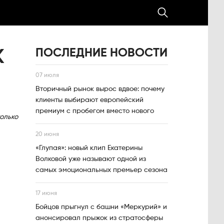
ПОСЛЕДНИЕ НОВОСТИ
К
07 июля
Вторичный рынок вырос вдвое: почему
клиенты выбирают европейский
премиум с пробегом вместо нового
только
20 июня
«Глупая»: новый клип Екатерины
Волковой уже называют одной из
самых эмоциональных премьер сезона
17 июня
Бойцов прыгнул с башни «Меркурий» и
анонсировал прыжок из стратосферы