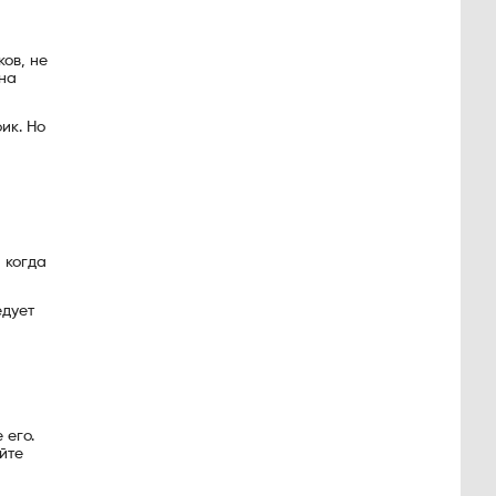
ов, не
 на
ик. Но
 когда
едует
 его.
йте