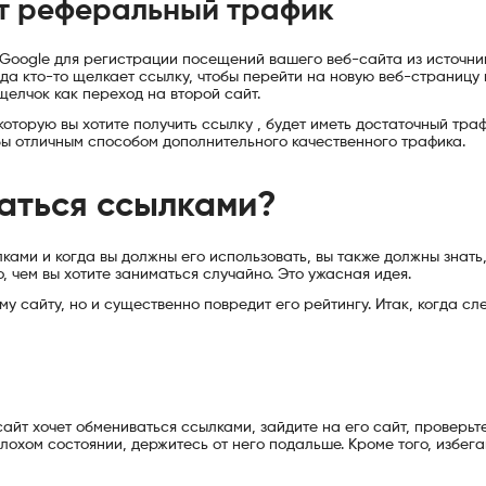
ет реферальный трафик
Google для регистрации посещений вашего веб-сайта из источник
гда кто-то щелкает ссылку, чтобы перейти на новую веб-страницу
 щелчок как переход на второй сайт.
оторую вы хотите получить ссылку , будет иметь достаточный траф
 бы отличным способом дополнительного качественного трафика.
ваться ссылками?
лками и когда вы должны его использовать, вы также должны знать,
о, чем вы хотите заниматься случайно. Это ужасная идея.
у сайту, но и существенно повредит его рейтингу. Итак, когда сл
айт хочет обмениваться ссылками, зайдите на его сайт, проверьте
лохом состоянии, держитесь от него подальше. Кроме того, избега