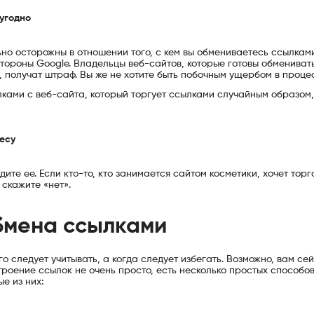
 угодно
но осторожны в отношении того, с кем вы обмениваетесь ссылкам
тороны Google. Владельцы веб-сайтов, которые готовы обмениват
о, получат штраф. Вы же не хотите быть побочным ущербом в проце
ками с веб-сайта, который торгует ссылками случайным образом,
есу
дите ее. Если кто-то, кто занимается сайтом косметики, хочет торг
скажите «нет».
бмена ссылками
го следует учитывать, а когда следует избегать. Возможно, вам се
троение ссылок не очень просто, есть несколько простых способо
е из них: