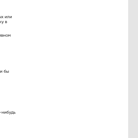
ых или
ку в
ивном
ли бы
е-нибудь