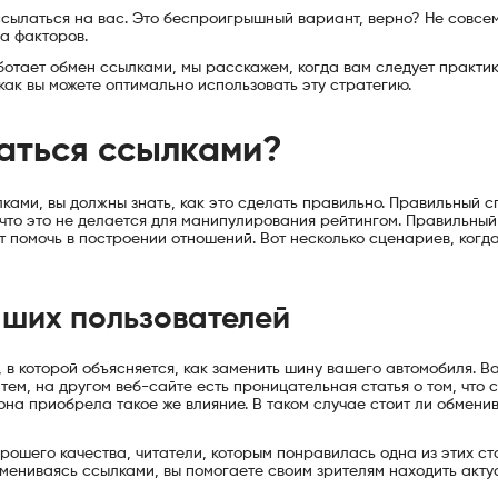
 ссылаться на вас. Это беспроигрышный вариант, верно? Не совсем
а факторов.
аботает обмен ссылками, мы расскажем, когда вам следует практи
как вы можете оптимально использовать эту стратегию.
аться ссылками?
лками, вы должны знать, как это сделать правильно. Правильный 
 что это не делается для манипулирования рейтингом. Правильны
 помочь в построении отношений. Вот несколько сценариев, когд
аших пользователей
, в которой объясняется, как заменить шину вашего автомобиля. 
ем, на другом веб-сайте есть проницательная статья о том, что 
она приобрела такое же влияние. В таком случае стоит ли обмени
орошего качества, читатели, которым понравилась одна из этих ст
обмениваясь ссылками, вы помогаете своим зрителям находить акт