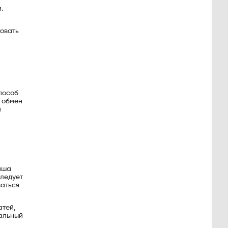
.
ковать
способ
й обмен
а
Ваша
следует
ваться
атей,
уальный