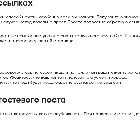
 ссылках
й способ начать, особенно если вы новичок. Подумайте о знаком
том случае метод довольно прост. Просто попросите обратную ссыл
обратные ссылки поступают с соответствующего веб-сайта. В прот
ожет нанести вред вашей странице.
осредоточьтесь на своей нише и на том, о чем ваши клиенты хоте
ет. Убедитесь, что ваш контент полезен, актуален и хорошо
ать, что люди будут неоднократно ссылаться на ваш сайт.
гостевого поста
статью, которую вы хотите опубликовать. При написании статьи гд