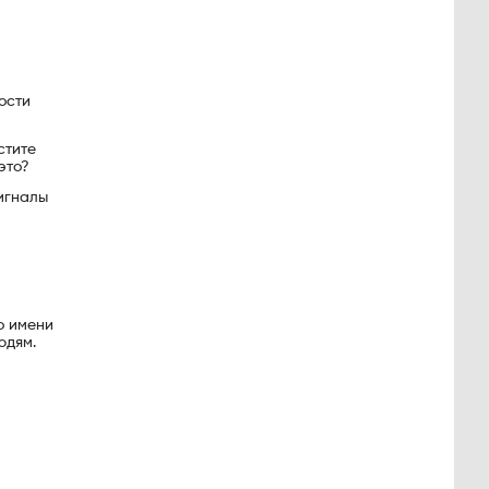
ости
стите
это?
сигналы
о имени
юдям.