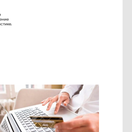
и
рение
стике.