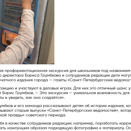
ая профориентационная экскурсия для школьников под названием
го директора Бориса Грумбкова и сотрудников редакции дети могу
ечатного издания города — газеты «Санкт-Петербургские ведомос
зицию и участвуют в деловых играх. Для них это отличный шанс у
т Борис Грумбков. — Эта экскурсия — уникальная возможность для
ы и увидеть, как она создаётся».
умбков и его команда рассказывают детям об истории издания, к
азывают старые выпуски «Санкт-Петербургских ведомостей», кото
ской правды» советского периода.
бя в качестве сотрудников редакции: например, поработать корр
брать наилучшим образом подходящую фотографию к материалу. О