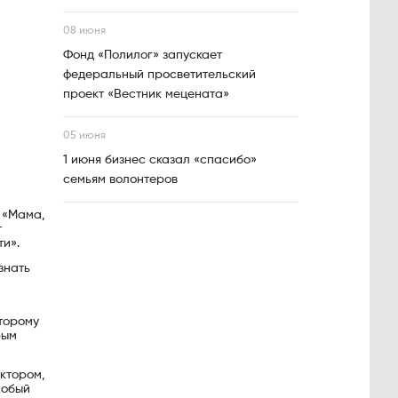
08 июня
Фонд «Полилог» запускает
федеральный просветительский
проект «Вестник мецената»
05 июня
1 июня бизнес сказал «спасибо»
семьям волонтеров
 «Мама,
т
ти».
знать
оторому
рым
ектором,
собый