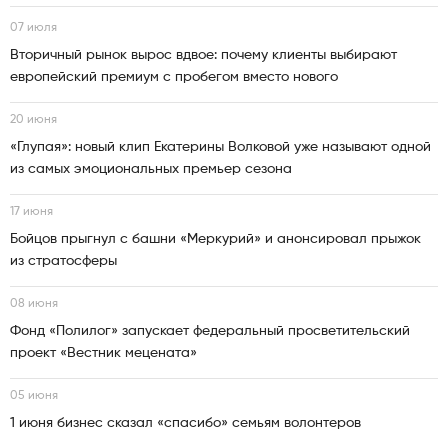
07 июля
Вторичный рынок вырос вдвое: почему клиенты выбирают
европейский премиум с пробегом вместо нового
20 июня
«Глупая»: новый клип Екатерины Волковой уже называют одной
из самых эмоциональных премьер сезона
17 июня
Бойцов прыгнул с башни «Меркурий» и анонсировал прыжок
из стратосферы
08 июня
Фонд «Полилог» запускает федеральный просветительский
проект «Вестник мецената»
05 июня
1 июня бизнес сказал «спасибо» семьям волонтеров