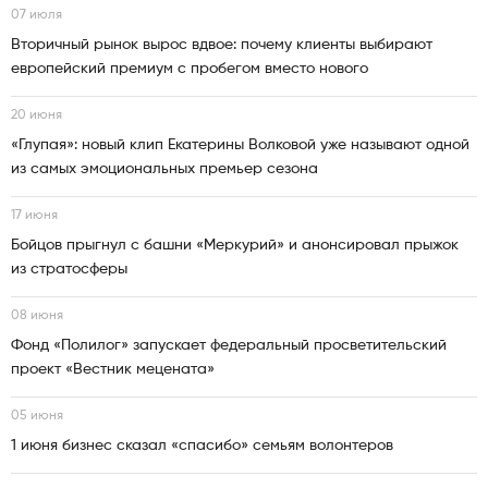
07 июля
Вторичный рынок вырос вдвое: почему клиенты выбирают
европейский премиум с пробегом вместо нового
20 июня
«Глупая»: новый клип Екатерины Волковой уже называют одной
из самых эмоциональных премьер сезона
17 июня
Бойцов прыгнул с башни «Меркурий» и анонсировал прыжок
из стратосферы
08 июня
Фонд «Полилог» запускает федеральный просветительский
проект «Вестник мецената»
05 июня
1 июня бизнес сказал «спасибо» семьям волонтеров