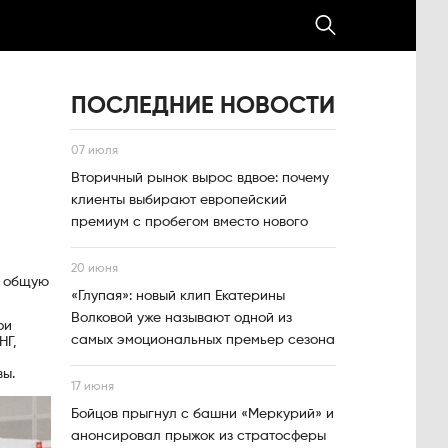
ПОСЛЕДНИЕ НОВОСТИ
07 июля
Вторичный рынок вырос вдвое: почему
клиенты выбирают европейский
премиум с пробегом вместо нового
20 июня
а общую
«Глупая»: новый клип Екатерины
Волковой уже называют одной из
ои
самых эмоциональных премьер сезона
НГ,
вы.
17 июня
Бойцов прыгнул с башни «Меркурий» и
анонсировал прыжок из стратосферы