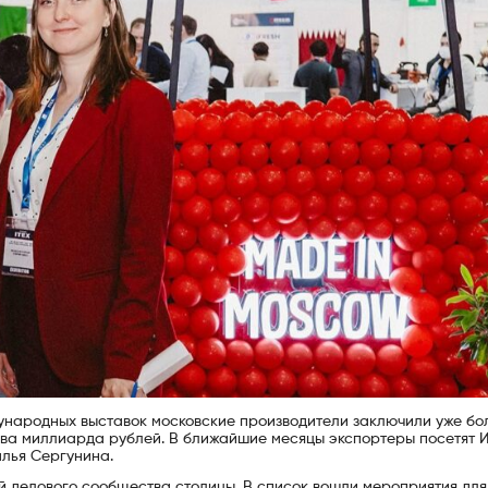
дународных выставок московские производители заключили уже б
два миллиарда рублей. В ближайшие месяцы экспортеры посетят 
лья Сергунина.
й делового сообщества столицы. В список вошли мероприятия для