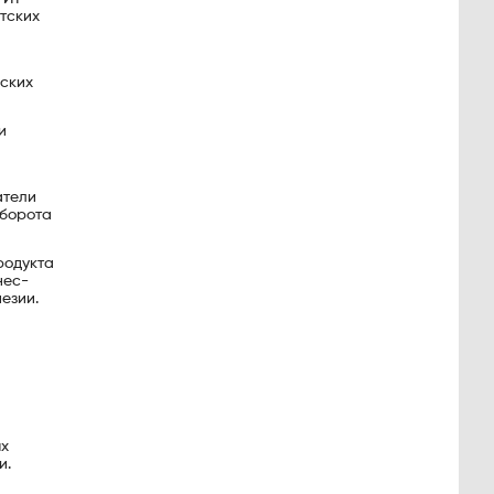
тских
дских
и
атели
оборота
родукта
нес-
езии.
ых
и.