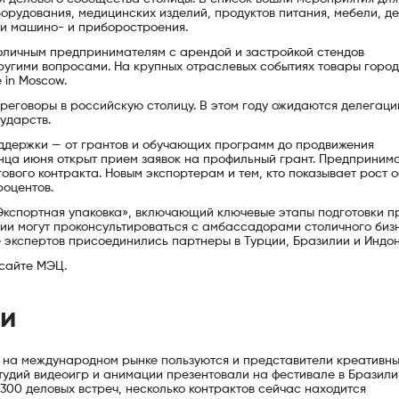
орудования, медицинских изделий, продуктов питания, мебели, де
ли машино- и приборостроения.
оличным предпринимателям с арендой и застройкой стендов
ругими вопросами. На крупных отраслевых событиях товары горо
 in Moscow.
еговоры в российскую столицу. В этом году ожидаются делегаци
ударств.
ддержки — от грантов и обучающих программ до продвижения
нца июня открыт прием заявок на профильный грант. Предприним
гового контракта. Новым экспортерам и тем, кто показывает рост 
роцентов.
 «Экспортная упаковка», включающий ключевые этапы подготовки п
ии могут проконсультироваться с амбассадорами столичного биз
е экспертов присоединились партнеры в Турции, Бразилии и Индон
 сайте МЭЦ.
ии
 на международном рынке пользуются и представители креативн
студий видеоигр и анимации презентовали на фестивале в Бразили
300 деловых встреч, несколько контрактов сейчас находится