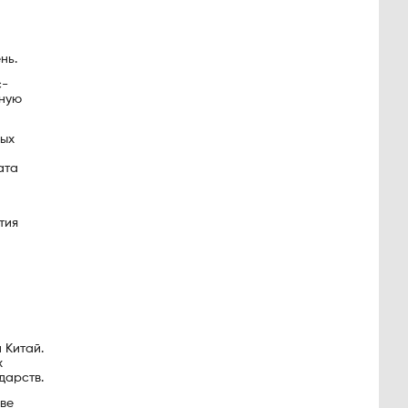
нь.
с-
жную
ных
и
ата
тия
 Китай.
х
дарств.
кве