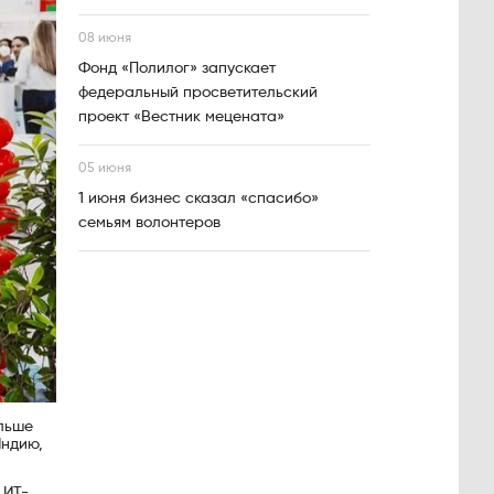
08 июня
Фонд «Полилог» запускает
федеральный просветительский
проект «Вестник мецената»
05 июня
1 июня бизнес сказал «спасибо»
семьям волонтеров
ольше
Индию,
 ИТ-