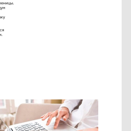
леницы.
дум
вку
ся
и.