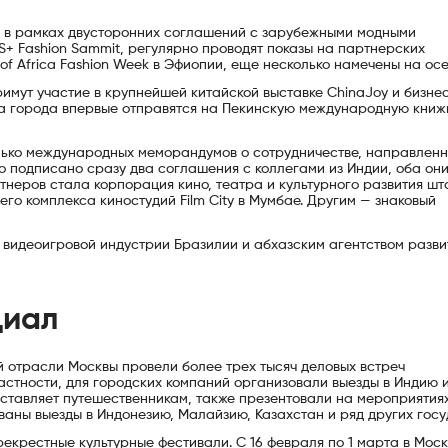
 в рамках двусторонних соглашений с зарубежными модными
+ Fashion Sammit, регулярно проводят показы на партнерских
of Africa Fashion Week в Эфиопии, еще несколько намечены на осе
имут участие в крупнейшей китайской выставке ChinaJoy и бизне
тва города впервые отправятся на Пекинскую международную кни
олько международных меморандумов о сотрудничестве, направлен
о подписано сразу два соглашения с коллегами из Индии, оба он
тнеров стала корпорация кино, театра и культурного развития шт
о комплекса киностудий Film City в Мумбае. Другим — знаковый
 видеоигровой индустрии Бразилии и абхазским агентством разви
циал
й отрасли Москвы провели более трех тысяч деловых встреч
стности, для городских компаний организовали выезды в Индию и
ставляет путешественникам, также презентовали на мероприятия
ваны выезды в Индонезию, Малайзию, Казахстан и ряд других госу
екрестные культурные фестивали. С 16 февраля по 1 марта в Мос