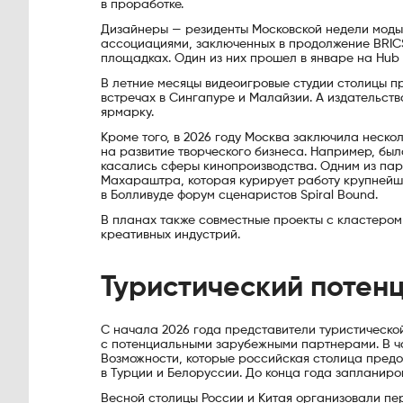
в проработке.
Дизайнеры — резиденты Московской недели моды
ассоциациями, заключенных в продолжение BRICS
площадках. Один из них прошел в январе на Hub 
В летние месяцы видеоигровые студии столицы пр
встречах в Сингапуре и Малайзии. А издательс
ярмарку.
Кроме того, в 2026 году Москва заключила неск
на развитие творческого бизнеса. Например, был
касались сферы кинопроизводства. Одним из пар
Махараштра, которая курирует работу крупнейшег
в Болливуде форум сценаристов Spiral Bound.
В планах также совместные проекты с кластером
креативных индустрий.
Туристический потен
С начала 2026 года представители туристическо
с потенциальными зарубежными партнерами. В ча
Возможности, которые российская столица предо
в Турции и Белоруссии. До конца года запланиро
Весной столицы России и Китая организовали пер