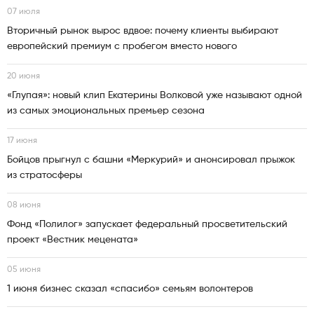
07 июля
Вторичный рынок вырос вдвое: почему клиенты выбирают
европейский премиум с пробегом вместо нового
20 июня
«Глупая»: новый клип Екатерины Волковой уже называют одной
из самых эмоциональных премьер сезона
17 июня
Бойцов прыгнул с башни «Меркурий» и анонсировал прыжок
из стратосферы
08 июня
Фонд «Полилог» запускает федеральный просветительский
проект «Вестник мецената»
05 июня
1 июня бизнес сказал «спасибо» семьям волонтеров