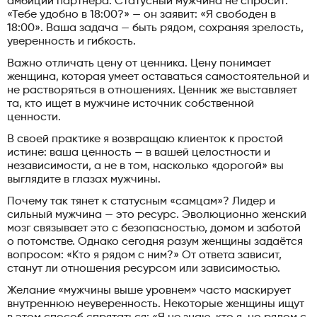
амбиций партнёра. Статусный мужчина не спросит:
«Тебе удобно в 18:00?» — он заявит: «Я свободен в
18:00». Ваша задача — быть рядом, сохраняя зрелость,
уверенность и гибкость.
Важно отличать цену от ценника. Цену понимает
женщина, которая умеет оставаться самостоятельной и
не растворяться в отношениях. Ценник же выставляет
та, кто ищет в мужчине источник собственной
ценности.
В своей практике я возвращаю клиенток к простой
истине: ваша ценность — в вашей целостности и
независимости, а не в том, насколько «дорогой» вы
выглядите в глазах мужчины.
Почему так тянет к статусным «самцам»? Лидер и
сильный мужчина — это ресурс. Эволюционно женский
мозг связывает это с безопасностью, домом и заботой
о потомстве. Однако сегодня разум женщины задаётся
вопросом: «Кто я рядом с ним?» От ответа зависит,
станут ли отношения ресурсом или зависимостью.
Желание «мужчины выше уровнем» часто маскирует
внутреннюю неуверенность. Некоторые женщины ищут