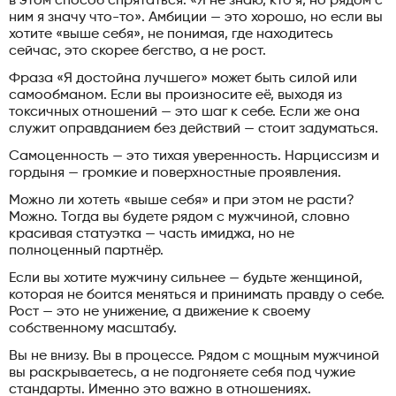
в этом способ спрятаться: «Я не знаю, кто я, но рядом с
ним я значу что-то». Амбиции — это хорошо, но если вы
хотите «выше себя», не понимая, где находитесь
сейчас, это скорее бегство, а не рост.
Фраза «Я достойна лучшего» может быть силой или
самообманом. Если вы произносите её, выходя из
токсичных отношений — это шаг к себе. Если же она
служит оправданием без действий — стоит задуматься.
Самоценность — это тихая уверенность. Нарциссизм и
гордыня — громкие и поверхностные проявления.
Можно ли хотеть «выше себя» и при этом не расти?
Можно. Тогда вы будете рядом с мужчиной, словно
красивая статуэтка — часть имиджа, но не
полноценный партнёр.
Если вы хотите мужчину сильнее — будьте женщиной,
которая не боится меняться и принимать правду о себе.
Рост — это не унижение, а движение к своему
собственному масштабу.
Вы не внизу. Вы в процессе. Рядом с мощным мужчиной
вы раскрываетесь, а не подгоняете себя под чужие
стандарты. Именно это важно в отношениях.