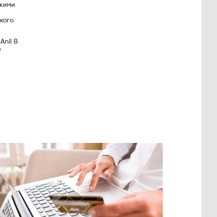
скими
кого
Anil B
е