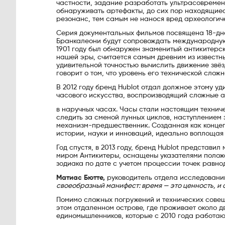
частности, задание разработать ультрасовремен
обнаруживать артефакты, до сих пор находящиес
резонанс, тем самым не нанося вред археологиче
Серия документальных фильмов посвящена 18-днев
Бранкалеони будут сопровождать международную 
1901 году был обнаружен знаменитый антикитерс
нашей эры, считается самым древним из известн
удивительной точностью вычислить движение звёз
говорит о том, что уровень его технической слож
В 2012 году бренд Hublot отдал должное этому уд
часового искусства, воспроизводящий сложные 
в наручных часах. Часы стали настоящим технич
следить за сменой лунных циклов, наступлением 
механизм-предшественник. Созданная как концепт
истории, науки и инноваций, идеально воплощая 
Год спустя, в 2013 году, бренд Hublot представи
миром Антикитеры, оснащены указателями положе
зодиака по дате с учетом процессии точек равно
Матиас Бютте,
руководитель отдела исследований
своеобразный манифест: время — это ценность, и 
Помимо сложных погружений и технических совещ
этом отдаленном острове, где проживает около д
единомышленников, которые с 2010 года работаю