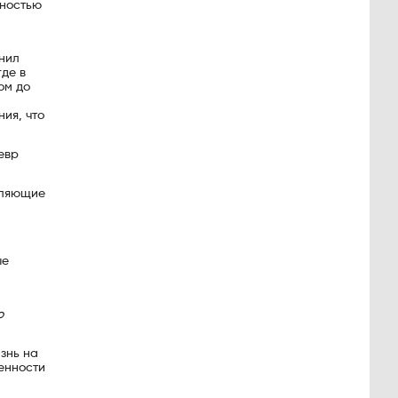
чностью
Анил
де в
ом до
ия, что
евр
оляющие
ые
о
знь на
ленности