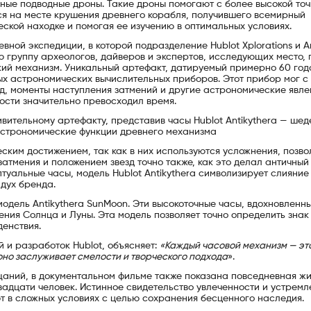
ные подводные дроны. Такие дроны помогают с более высокой то
я на месте крушения древнего корабля, получившего всемирный
ской находке и помогая ее изучению в оптимальных условиях.
ной экспедиции, в которой подразделение Hublot Xplorations и 
группу археологов, дайверов и экспертов, исследующих место, г
кий механизм. Уникальный артефакт, датируемый примерно 60 год
ых астрономических вычислительных приборов. Этот прибор мог с
д, моменты наступления затмений и другие астрономические явлен
ности значительно превосходил время.
ивительному артефакту, представив часы Hublot Antikythera — шед
астрономические функции древнего механизма
еским достижением, так как в них используются усложнения, позв
затмения и положением звезд точно также, как это делал античный
уальные часы, модель Hublot Antikythera символизирует слияние
дух бренда.
л модель Antikythera SunMoon. Эти высокоточные часы, вдохновленн
ния Солнца и Луны. Эта модель позволяет точно определить знак
денствия.
 и разработок Hublot, объясняет:
«Каждый часовой механизм — эт
оно заслуживает смелости и творческого подхода
».
аний, в документальном фильме также показана повседневная жи
вадцати человек. Истинное свидетельство увлеченности и устрем
т в сложных условиях с целью сохранения бесценного наследия.