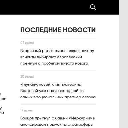
ПОСЛЕДНИЕ НОВОСТИ
07 июля
Вторичный рынок вырос вдвое: почему
клиенты выбирают европейский
премиум с пробегом вместо нового
20 июня
«Глупая»: новый клип Екатерины
Волковой уже называют одной из
и
самых эмоциональных премьер сезона
ером
у
17 июня
ии
Бойцов прыгнул с башни «Меркурий» и
анонсировал прыжок из стратосферы