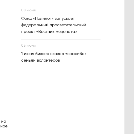
08 июня
Фонд «Полилог» запускает
федеральный просветительский
проект «Вестник мецената»
05 июня
1 июня бизнес сказал «спасибо»
семьям волонтеров
 на
нное