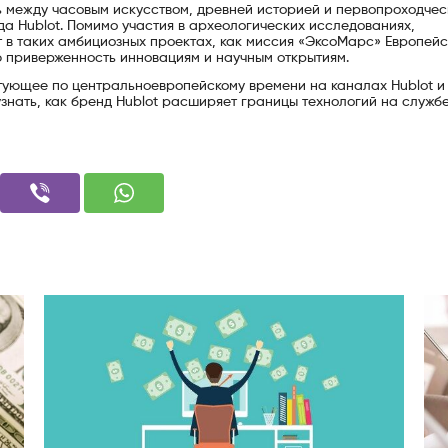
ь между часовым искусством, древней историей и первопроходче
а Hublot. Помимо участия в археологических исследованиях,
ет в таких амбициозных проектах, как миссия «ЭксоМарс» Европейс
ю приверженность инновациям и научным открытиям.
тующее по центральноевропейскому времени на каналах Hublot и 
знать, как бренд Hublot расширяет границы технологий на служб