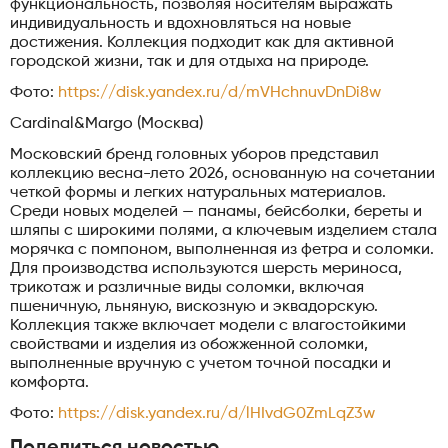
функциональность, позволяя носителям выражать
индивидуальность и вдохновляться на новые
достижения. Коллекция подходит как для активной
городской жизни, так и для отдыха на природе.
Фото:
https://disk.yandex.ru/d/mVHchnuvDnDi8w
Cardinal&Margo (Москва)
Московский бренд головных уборов представил
коллекцию весна-лето 2026, основанную на сочетании
четкой формы и легких натуральных материалов.
Среди новых моделей — панамы, бейсболки, береты и
шляпы с широкими полями, а ключевым изделием стала
морячка с помпоном, выполненная из фетра и соломки.
Для производства используются шерсть мериноса,
трикотаж и различные виды соломки, включая
пшеничную, льняную, вискозную и эквадорскую.
Коллекция также включает модели с влагостойкими
свойствами и изделия из обожженной соломки,
выполненные вручную с учетом точной посадки и
комфорта.
Фото:
https://disk.yandex.ru/d/lHIvdG0ZmLqZ3w
Поделиться новостью