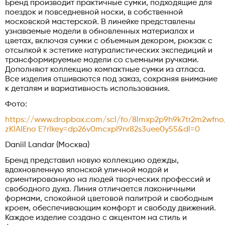
Бренд производит практичные сумки, подходящие для
поездок и повседневной носки, в собственной
московской мастерской. В линейке представлены
узнаваемые модели в обновленных материалах и
цветах, включая сумки с объемным декором, рюкзак с
отсылкой к эстетике натуралистических экспедиций и
трансформируемые модели со съемными ручками.
Дополняют коллекцию компактные сумки из атласа.
Все изделия отшиваются под заказ, сохраняя внимание
к деталям и вариативность использования.
Фото:
https://www.dropbox.com/scl/fo/8lmxp2p9h9k7tr2m2wf
zKlAIEno
E?rlkey=dp26v0mcxpl9nr82s3uee0y55&dl=0
Daniil Landar (Москва)
Бренд представил новую коллекцию одежды,
вдохновленную японской уличной модой и
ориентированную на людей творческих профессий и
свободного духа. Линия отличается лаконичными
формами, спокойной цветовой палитрой и свободным
кроем, обеспечивающим комфорт и свободу движений.
Каждое изделие создано с акцентом на стиль и