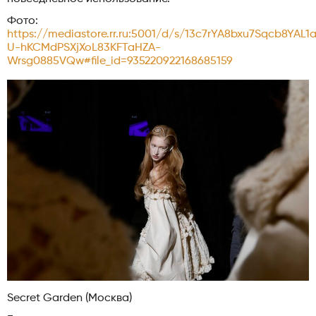
Фото:
https://mediastore.rr.ru:5001/d/s/13c7rYA8bxu7Sqcb8YA
U-hKCMdPSXjXoL83KFTaHZA-
Wrsg0885VQw#file_id=935220922168685159
Secret Garden (Москва)