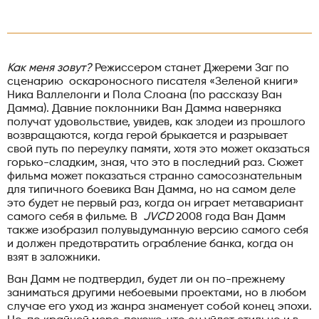
Как меня зовут?
Режиссером станет Джереми Заг по
сценарию оскароносного писателя «Зеленой книги»
Ника Валлелонги и Пола Слоана (по рассказу Ван
Дамма). Давние поклонники Ван Дамма наверняка
получат удовольствие, увидев, как злодеи из прошлого
возвращаются, когда герой брыкается и разрывает
свой путь по переулку памяти, хотя это может оказаться
горько-сладким, зная, что это в последний раз. Сюжет
фильма может показаться странно самосознательным
для типичного боевика Ван Дамма, но на самом деле
это будет не первый раз, когда он играет метавариант
самого себя в фильме. В
JVCD
2008 года Ван Дамм
также изобразил полувыдуманную версию самого себя
и должен предотвратить ограбление банка, когда он
взят в заложники.
Ван Дамм не подтвердил, будет ли он по-прежнему
заниматься другими небоевыми проектами, но в любом
случае его уход из жанра знаменует собой конец эпохи.