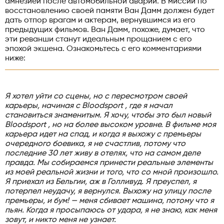
амнезией после автомобильной аварии. В миссии по
восстановлению своей памяти Ван Дамм должен будет
дать отпор врагам и актерам, вернувшимся из его
предыдущих фильмов. Ван Дамм, похоже, думает, что
эти реванши станут идеальным прощанием с его
эпохой экшена. Ознакомьтесь с его комментариями
ниже:
Я хотел уйти со сцены, но с пересмотром своей
карьеры, начиная с
Bloodsport
, где я начал
становиться знаменитым. Я хочу, чтобы это был новый
Bloodsport
, но на более высоком уровне. В фильме моя
карьера идет на спад, и когда я выхожу с премьеры
очередного боевика, я не счастлив, потому что
последние 30 лет живу в отелях, что на самом деле
правда. Мы собираемся принести реальные элементы
из моей реальной жизни и того, что со мной произошло.
Я приехал из Бельгии, аж в Голливуд. Я преуспел, я
потерпел неудачу, я вернулся. Выхожу на улицу после
премьеры, и бум! — меня сбивает машина, потому что я
пьян. Когда я просыпаюсь от удара, я не знаю, как меня
зовут, и никто меня не узнает.