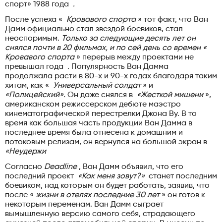
спорт» 1988 года
.
После успеха «
Кровавого спорта
» тот факт, что Ван
Дамм официально стал звездой боевиков, стал
неоспоримым.
Только за следующие десять лет он
снялся почти в 20 фильмах, и по сей день со времен «
Кровавого спорта
» перерыв между проектами не
превышал года . Популярность Ван Дамма
продолжала расти в 80-х и 90-х годах благодаря таким
хитам, как «
Универсальный солдат
» и
«Полицейский».
Он даже снялся в
«Жесткой мишени
»,
американском режиссерском дебюте маэстро
кинематографической перестрелки Джона Ву. В то
время как большая часть продукции Ван Дамма в
последнее время была отнесена к домашним и
потоковым релизам, он вернулся на большой экран в
«Неудержи
Согласно
Deadline
, Ван Дамм объявил, что его
последний проект
«Как меня зовут?»
станет последним
боевиком, над которым он будет работать, заявив, что
после «
жизни в отелях последние 30 лет
» он готов к
некоторым переменам. Ван Дамм сыграет
вымышленную версию самого себя, страдающего