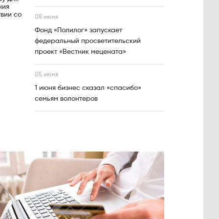
ния
вии со
08 июня
Фонд «Полилог» запускает
федеральный просветительский
проект «Вестник мецената»
05 июня
1 июня бизнес сказал «спасибо»
семьям волонтеров