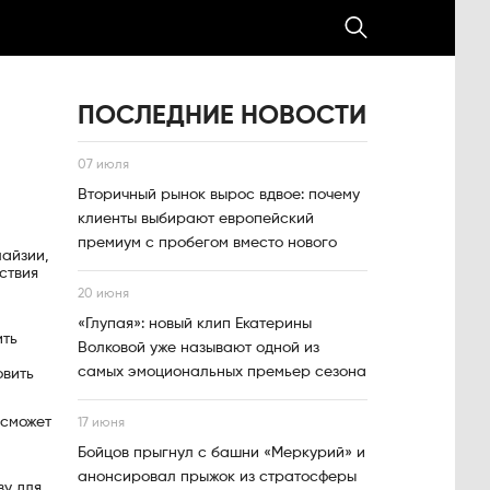
ПОСЛЕДНИЕ НОВОСТИ
07 июля
Вторичный рынок вырос вдвое: почему
клиенты выбирают европейский
премиум с пробегом вместо нового
лайзии,
ствия
20 июня
«Глупая»: новый клип Екатерины
ить
Волковой уже называют одной из
самых эмоциональных премьер сезона
овить
 сможет
17 июня
Бойцов прыгнул с башни «Меркурий» и
анонсировал прыжок из стратосферы
ву для