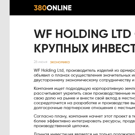
WF HOLDING LTD
КРУПНЫХ ИНВЕС
экономика
26 июня
WF Holding Ltd, производитель изделий из арми
объявил о планах осуществления значительных и
двустороннему экономическому сотрудничеству и
Компания ищет подходящую корпоративную землю 
рассчитывает укрепить свои производственные м
свою долю на рынке и внести свой вклад в местн
сосредоточится на разработке и производстве в
долгосрочные партнерские отношения с местным
Согласно плану, компания начнет этот проект в 
более эффективно интегрировать ресурсы, продв
производственной цепочки.
Данная инвестиция является не только положител