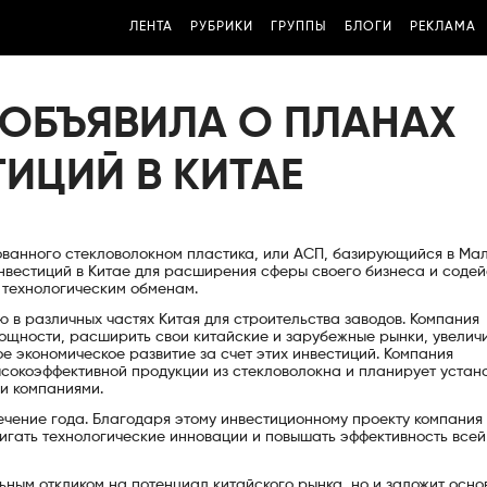
ЛЕНТА
РУБРИКИ
ГРУППЫ
БЛОГИ
РЕКЛАМА
 ОБЪЯВИЛА О ПЛАНАХ
ТИЦИЙ В КИТАЕ
рованного стекловолокном пластика, или АСП, базирующийся в Ма
нвестиций в Китае для расширения сферы своего бизнеса и содей
 технологическим обменам.
в различных частях Китая для строительства заводов. Компания
ощности, расширить свои китайские и зарубежные рынки, увелич
ое экономическое развитие за счет этих инвестиций. Компания
ысокоэффективной продукции из стекловолокна и планирует устан
и компаниями.
течение года. Благодаря этому инвестиционному проекту компания
игать технологические инновации и повышать эффективность всей
ьным откликом на потенциал китайского рынка, но и заложит осно