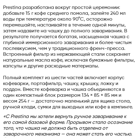
Prestina разработана вокруг простой церемонии:
добавьте 15 г кофе среднего помола, залейте 240 мл
воды при температуре около 90°C, осторожно
перемешайте, настаивайте в течение одной минуты,
затем надавите на чашку до полного заваривания. В
результате получается богатая, насыщенная чашка с
глубиной иммерсионного заваривания и более чистым
послевкусием, чем у традиционного френч-пресса.
Встроенный фильтр из нержавеющей стали сохраняет
натуральные масла кофе, исключая бумажные фильтры,
капсулы и другие расходные материалы.
Полный комплект из шести частей включает корпус
кофеварки, портафильтр, чашку, крышку, ложку и
поддон. Вместе кофеварка и чашка объединяются в
один компактный блок размером 134 × 85 × 85 мм и
весом 254 г — достаточно маленький для ящика стола,
ручной клади, сумки для выходных или кофе в кемпинге.
«С Prestina мы хотели вернуть ручное заваривание к
его самой базовой форме. Прорывом стало осознание
того, что чашка не должна быть отделена от
заварочного механизма — она может стать его частью.