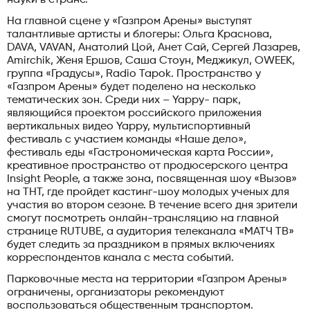
На главной сцене у «Газпром Арены» выступят
талантливые артисты и блогеры: Ольга Краснова,
DAVA, VAVAN, Анатолий Цой, Анет Сай, Сергей Лазарев,
Amirchik, Женя Ершов, Саша Стоун, Меджикул, OWEEK,
группа «Градусы», Radio Tapok. Пространство у
«Газпром Арены» будет поделено на несколько
тематических зон. Среди них – Yappy- парк,
являющийся проектом российского приложения
вертикальных видео Yappy, мультиспортивный
фестиваль с участием команды «Наше дело»,
фестиваль еды «Гастрономическая карта России»,
креативное пространство от продюсерского центра
Insight People, а также зона, посвященная шоу «Вызов»
на ТНТ, где пройдет кастинг-шоу молодых ученых для
участия во втором сезоне. В течение всего дня зрители
смогут посмотреть онлайн-трансляцию на главной
странице RUTUBE, а аудитория телеканала «МАТЧ ТВ»
будет следить за праздником в прямых включениях
корреспондентов канала с места событий.
Парковочные места на территории «Газпром Арены»
ограничены, организаторы рекомендуют
воспользоваться общественным транспортом.