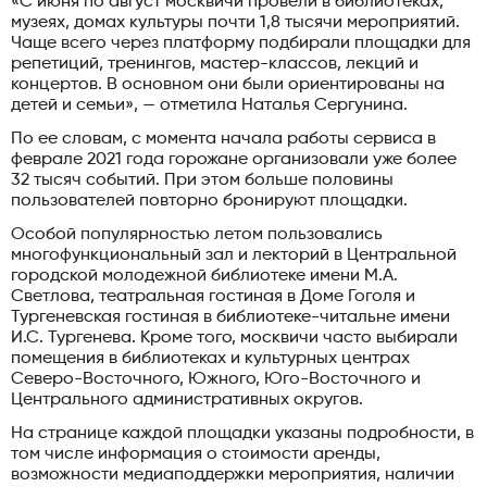
«С июня по август москвичи провели в библиотеках,
музеях, домах культуры почти 1,8 тысячи мероприятий.
Чаще всего через платформу подбирали площадки для
репетиций, тренингов, мастер-классов, лекций и
концертов. В основном они были ориентированы на
детей и семьи», — отметила Наталья Сергунина.
По ее словам, с момента начала работы сервиса в
феврале 2021 года горожане организовали уже более
32 тысяч событий. При этом больше половины
пользователей повторно бронируют площадки.
Особой популярностью летом пользовались
многофункциональный зал и лекторий в Центральной
городской молодежной библиотеке имени М.А.
Светлова, театральная гостиная в Доме Гоголя и
Тургеневская гостиная в библиотеке-читальне имени
И.С. Тургенева. Кроме того, москвичи часто выбирали
помещения в библиотеках и культурных центрах
Северо-Восточного, Южного, Юго-Восточного и
Центрального административных округов.
На странице каждой площадки указаны подробности, в
том числе информация о стоимости аренды,
возможности медиаподдержки мероприятия, наличии