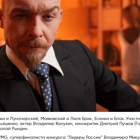
ин и Луначарский, Маяковский и Лиля Брик, Есенин и Блок. Участ
яшенко, актер Владимир Канухин, кинокритик Дмитрий Пучков (Го
колай Рындин.
MG, суперфиналиста конкурса “Лидеры России” Владимира Мику