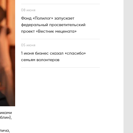
08 июня
Фонд «Полилог» запускает
федеральный просветительский
проект «Вестник мецената»
05 июня
1 июня бизнес сказал «спасибо»
семьям волонтеров
никами
блин),
лича,