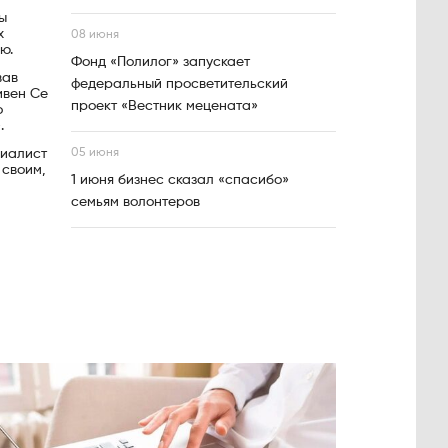
ы
х
08 июня
ю.
Фонд «Полилог» запускает
вав
федеральный просветительский
ивен Се
проект «Вестник мецената»
о
.
циалист
05 июня
 своим,
1 июня бизнес сказал «спасибо»
семьям волонтеров