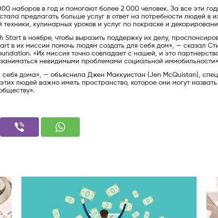
0 наборов в год и помогают более 2 000 человек. За все эти год
тала предлагать больше услуг в ответ на потребности людей в и
 техники, кулинарных уроков и услуг по покраске и декорировани
h Start в ноябре, чтобы выразить поддержку их делу, проспонсиро
art в их миссии помочь людям создать для себя дом», — сказал Ст
oundation. «Их миссия точно совпадает с нашей, и это партнерств
 заниматься невидимыми проблемами социальной иммобильности»
 себя дома», — объяснила Джен Маккуистан (Jen McQuistan), спе
 этих людей важно иметь пространство, которое они могут назвать
обществу».