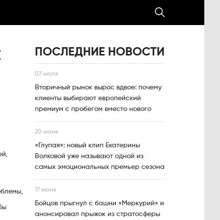
ПОСЛЕДНИЕ НОВОСТИ
С
07 июля
Вторичный рынок вырос вдвое: почему
клиенты выбирают европейский
премиум с пробегом вместо нового
20 июня
«Глупая»: новый клип Екатерины
ей,
Волковой уже называют одной из
самых эмоциональных премьер сезона
17 июня
облемы,
Бойцов прыгнул с башни «Меркурий» и
бы
анонсировал прыжок из стратосферы