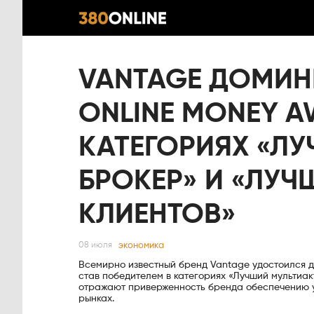
VANTAGE ДОМИН
ONLINE MONEY A
КАТЕГОРИЯХ «Л
БРОКЕР» И «ЛУ
КЛИЕНТОВ»
экономика
08 июля
Всемирно известный бренд Vantage удостоился дв
став победителем в категориях «Лучший мультиа
отражают приверженность бренда обеспечению у
рынках.