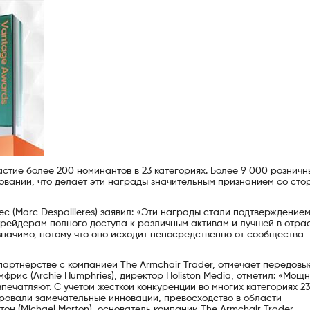
астие более 200 номинантов в 23 категориях. Более 9 000 розничн
совании, что делает эти награды значительным признанием со сто
 (Marc Despallieres) заявил: «Эти награды стали подтверждение
рейдерам полного доступа к различным активам и лучшей в отра
значимо, потому что оно исходит непосредственно от сообщества
партнерстве с компанией The Armchair Trader, отмечает передовы
фрис (Archie Humphries), директор Holiston Media, отметил: «Мощ
печатляют. С учетом жесткой конкуренции во многих категориях 23
ровали замечательные инновации, превосходство в области
н (Michael Morton), основатель компании The Armchair Trader,