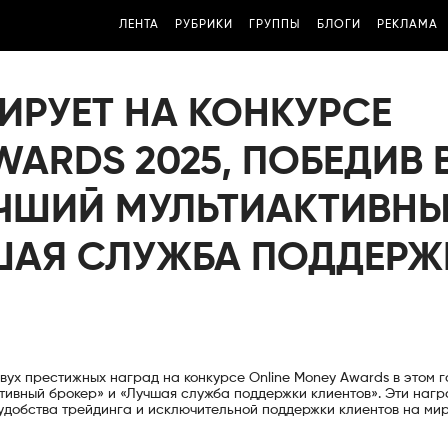
ЛЕНТА
РУБРИКИ
ГРУППЫ
БЛОГИ
РЕКЛАМА
ИРУЕТ НА КОНКУРСЕ
WARDS 2025, ПОБЕДИВ 
УЧШИЙ МУЛЬТИАКТИВН
ЧШАЯ СЛУЖБА ПОДДЕРЖ
ух престижных наград на конкурсе Online Money Awards в этом г
ктивный брокер» и «Лучшая служба поддержки клиентов». Эти наг
добства трейдинга и исключительной поддержки клиентов на ми