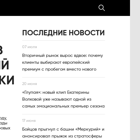
ПОСЛЕДНИЕ НОВОСТИ
В
07 июля
Вторичный рынок вырос вдвое: почему
ЫЙ
клиенты выбирают европейский
премиум с пробегом вместо нового
КИ
20 июня
«Глупая»: новый клип Екатерины
Волковой уже называют одной из
самых эмоциональных премьер сезона
оду,
17 июня
рады
ровых
Бойцов прыгнул с башни «Меркурий» и
анонсировал прыжок из стратосферы