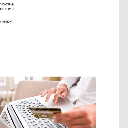
участие
тниками
 миру,