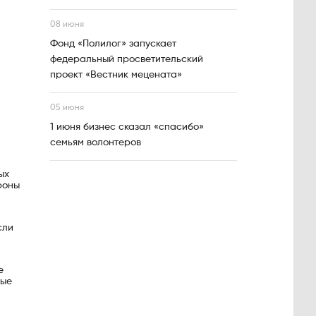
08 июня
Фонд «Полилог» запускает
федеральный просветительский
проект «Вестник мецената»
05 июня
1 июня бизнес сказал «спасибо»
семьям волонтеров
ых
роны
м
сли
е
ные