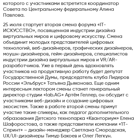
которого с участниками встретится координатор
Совета по Центральному федеральному Алина
Павлова.
25 июля стартует вторая смена форума «IT-
ИСКУССТВО», посвященная индустрии дизайна
виртуальных миров и цифровому искусству. Смена
объединит молодых представителей цифровых
технологий, веб-дизайнеров, графических дизайнеров,
моушн-дизайнеров, гейм-дизайнеров, специалистов
индустрии дизайна виртуальных миров и VR/AR-
разработчиков. Уже в первый день вдохновлять
участников на продуктивную работу будет депутат
Государственной Думы, председатель клуба Лидеров
России «Эльбрус» Татьяна Дьяконова. Еще одним
интересным лектором смены станет генеральный
директор студии «lab.AG» Артём Геллер, он обсудит с
участниками веб-дизайн и создание цифровых
экосистем. Также в работе второй смены примут
участие такие спикеры, как педагог дополнительного
образования Детского технопарка «Кванториум» Елена
Шафоростова, а также представители компании «1T-
Спринт» – дизайн-менеджер Светлана Смородская,
UX/UI-дизайнеры Тимур Бакоев и Олег Легкун.