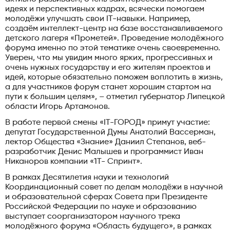
идеях и перспективных кадрах, всячески помогаем
молодёжи улучшать свои IT-навыки. Например,
создаём интеллект-центр на базе восстанавливаемого
детского лагеря «Прометей». Проведение молодёжного
форума именно по этой тематике очень своевременно.
Уверен, что мы увидим много ярких, прогрессивных и
очень нужных государству и его жителям проектов и
идей, которые обязательно поможем воплотить в жизнь,
а для участников форум станет хорошим стартом на
пути к большим целям», – отметил губернатор Липецкой
области Игорь Артамонов.
В работе первой смены «IT-ГОРОД» примут участие:
депутат Государственной Думы Анатолий Вассерман,
лектор Общества «Знание» Даниил Степанов, веб-
разработчик Денис Малышев и программист Иван
Никаноров компании «1T- Спринт».
В рамках Десятилетия науки и технологий
Координационный совет по делам молодёжи в научной
и образовательной сферах Совета при Президенте
Российской Федерации по науке и образованию
выступает соорганизатором научного трека
молодёжного форума «Область будущего», в рамках