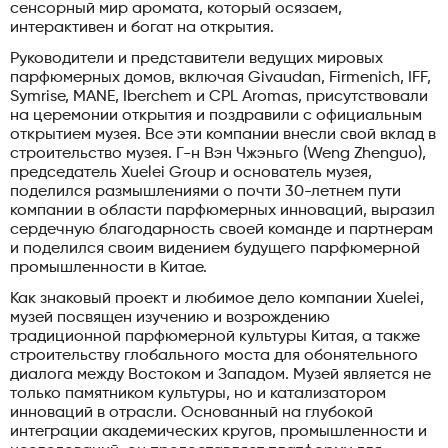
сенсорный мир аромата, который осязаем,
интерактивен и богат на открытия.
Руководители и представители ведущих мировых
парфюмерных домов, включая Givaudan, Firmenich, IFF,
Symrise, MANE, Iberchem и CPL Aromas, присутствовали
на церемонии открытия и поздравили с официальным
открытием музея. Все эти компании внесли свой вклад в
строительство музея. Г-н Вэн Чжэньго (Weng Zhenguo),
председатель Xuelei Group и основатель музея,
поделился размышлениями о почти 30-летнем пути
компании в области парфюмерных инноваций, выразил
сердечную благодарность своей команде и партнерам
и поделился своим видением будущего парфюмерной
промышленности в Китае.
Как знаковый проект и любимое дело компании Xuelei,
музей посвящен изучению и возрождению
традиционной парфюмерной культуры Китая, а также
строительству глобального моста для обонятельного
диалога между Востоком и Западом. Музей является не
только памятником культуры, но и катализатором
инноваций в отрасли. Основанный на глубокой
интеграции академических кругов, промышленности и