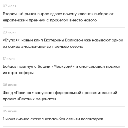
07 июля
Вторичный рынок вырос вдвое: почему клиенты выбирают
европейский премиум с пробегом вместо нового
20 июня
«Глупая»: новый клип Екатерины Волковой уже называют одной
из самых эмоциональных премьер сезона
17 июня
Бойцов прыгнул с башни «Меркурий» и анонсировал прыжок
из стратосферы
08 июня
Фонд «Полилог» запускает федеральный просветительский
проект «Вестник мецената»
05 июня
1 июня бизнес сказал «спасибо» семьям волонтеров