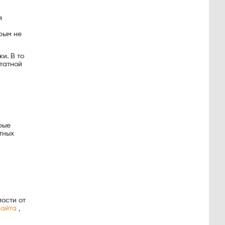
я
рым не
и. В то
штатной
рые
тных
ости от
сайта
,