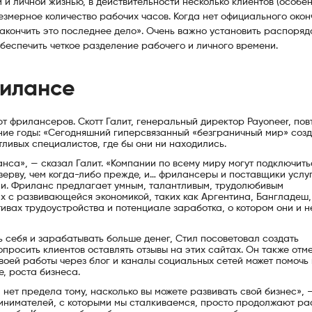
и личной жизнью, в действительности несколько клиентов (особен
резмерное количество рабочих часов. Когда нет официального око
закончить это последнее дело». Очень важно установить распоряд
беспечить четкое разделение рабочего и личного времени.
рилансе
т фрилансеров. Скотт Галит, генеральный директор Payoneer, пов
ние годы: «Сегодняшний гиперсвязанный «безграничный мир» соз
ливых специалистов, где бы они ни находились.
са», — сказал Галит. «Компании по всему миру могут подключить
ерву, чем когда-либо прежде, и… фрилансеры и поставщики услуг 
и. Фриланс предлагает умным, талантливым, трудолюбивым
 с развивающейся экономикой, таких как Аргентина, Бангладеш,
ивах трудоустройства и потенциале заработка, о котором они и н
 себя и зарабатывать больше денег, Стил посоветовал создать
просить клиентов оставлять отзывы на этих сайтах. Он также отме
воей работы через блог и каналы социальных сетей может помочь
е, роста бизнеса.
 нет предела тому, насколько вы можете развивать свой бизнес», 
инимателей, с которыми мы сталкиваемся, просто продолжают рас