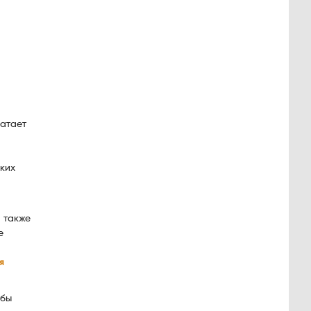
ватает
ких
и также
е
я
обы