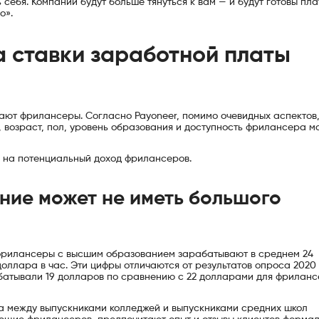
 себя. Компании будут больше тянуться к вам — и будут готовы пла
о».
а ставки заработной платы
вают фрилансеры. Согласно Payoneer, помимо очевидных аспектов,
, возраст, пол, уровень образования и доступность фрилансера м
е на потенциальный доход фрилансеров.
ие может не иметь большого
 фрилансеры с высшим образованием зарабатывают в среднем 24
доллара в час. Эти цифры отличаются от результатов опроса 2020 
атывали 19 долларов по сравнению с 22 долларами для фриланс
уда между выпускниками колледжей и выпускниками средних школ