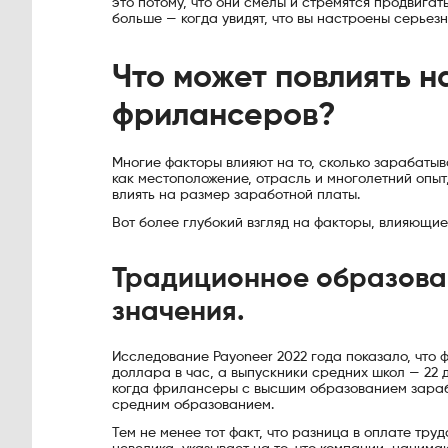
это потому, что они смелы и стремятся продвигать
больше — когда увидят, что вы настроены серьезн
Что может повлиять н
фрилансеров?
Многие факторы влияют на то, сколько зарабаты
как местоположение, отрасль и многолетний опыт
влиять на размер заработной платы.
Вот более глубокий взгляд на факторы, влияющи
Традиционное образован
значения.
Исследование Payoneer 2022 года показало, что
доллара в час, а выпускники средних школ — 22 
когда фрилансеры с высшим образованием зараб
средним образованием.
Тем не менее тот факт, что разница в оплате тр