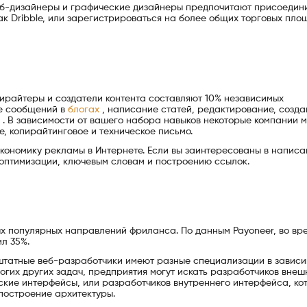
веб-дизайнеры и графические дизайнеры предпочитают присоедини
к Dribble, или зарегистрироваться на более общих торговых пло
пирайтеры и создатели контента составляют 10% независимых
ие сообщений в
блогах
, написание статей, редактирование, созда
. В зависимости от вашего набора навыков некоторые компании м
е, копирайтинговое и техническое письмо.
экономику рекламы в Интернете. Если вы заинтересованы в напис
 оптимизации, ключевым словам и построению ссылок.
х популярных направлений фриланса. По данным Payoneer, во вр
ил 35%.
ештатные веб-разработчики имеют разные специализации в завис
огих других задач, предприятия могут искать разработчиков внеш
ские интерфейсы, или разработчиков внутреннего интерфейса, ко
 построение архитектуры.