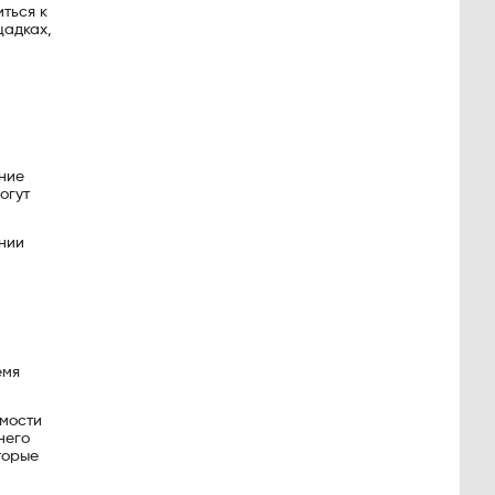
ться к
щадках,
ние
огут
ании
емя
имости
него
торые