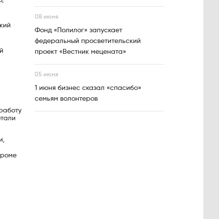
08 июня
кий
Фонд «Полилог» запускает
федеральный просветительский
й
проект «Вестник мецената»
05 июня
1 июня бизнес сказал «спасибо»
семьям волонтеров
работу
отали
и,
Кроме
е.