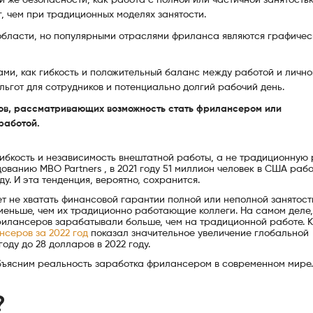
, чем при традиционных моделях занятости.
области, но популярными отраслями фриланса являются графичес
и, как гибкость и положительный баланс между работой и лично
 льгот для сотрудников и потенциально долгий рабочий день.
ов, рассматривающих возможность стать фрилансером или
работой.
бкость и независимость внештатной работы, а не традиционную 
дованию MBO Partners , в 2021 году 51 миллион человек в США раб
оду. И эта тенденция, вероятно, сохранится.
ет не хватать финансовой гарантии полной или неполной занятост
еньше, чем их традиционно работающие коллеги. На самом деле,
рилансеров зарабатывали больше, чем на традиционной работе. 
нсеров за 2022 год
показал значительное увеличение глобальной
оду до 28 долларов в 2022 году.
объясним реальность заработка фрилансером в современном мир
?