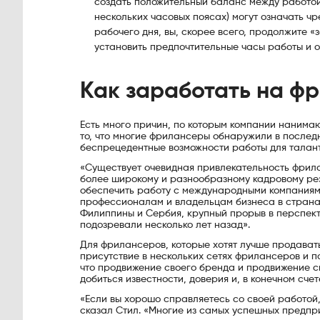
создать положительный баланс между работой 
нескольких часовых поясах) могут означать ч
рабочего дня, вы, скорее всего, продолжите «
установить предпочтительные часы работы и о
Как заработать на ф
Есть много причин, по которым компании нанимаю
то, что многие фрилансеры обнаружили в послед
беспрецедентные возможности работы для талант
«Существует очевидная привлекательность фрилан
более широкому и разнообразному кадровому рез
обеспечить работу с международными компаниям
профессионалам и владельцам бизнеса в странах
Филиппины и Сербия, крупный прорыв в перспект
подозревали несколько лет назад».
Для фрилансеров, которые хотят лучше продавать
присутствие в нескольких сетях фрилансеров и по
что продвижение своего бренда и продвижение с
добиться известности, доверия и, в конечном счет
«Если вы хорошо справляетесь со своей работой,
сказал Стил. «Многие из самых успешных предпр