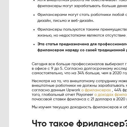
фрилансеры могут зарабатывать больше денег
Фрилансерами могут стать работники любой 
дизайн, письмо и веб-дизайн.
Фрилансеры пользуются такими преимуществам
жизнью, но недостатками являются отсутствие
Эта статья предназначена для профессионал
фрилансером наряду со своей традиционной 
Сегодня все больше профессионалов выбирают ги
в офисе с 9 до 5. Согласно долгосрочному иссле
самостоятельно, что на 34% больше, чем в 2020 г
Несмотря на то, что внештатному сотруднику мож
внештатные работники не должны зарабатывать м
согласно данным Upwork
о фрилансерах
, 44% ф
того, глобальный отчет Payoneer
о доходах фрила
почасовой ставки фриланса с 21 доллара в 2020 г
Мы изучим текущую доходность фрилансеров и 
Что такое фрилансер