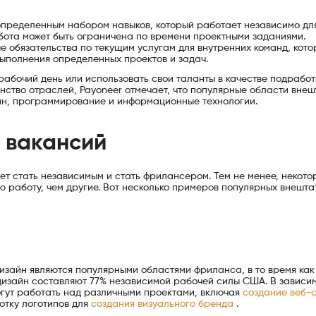
пределенным набором навыков, который работает независимо дл
бота может быть ограничена по времени проектными заданиями.
 обязательства по текущим услугам для внутренних команд, кото
выполнения определенных проектов и задач.
бочий день или использовать свои таланты в качестве подработк
нство отраслей, Payoneer отмечает, что популярные области вне
йн, программирование и информационные технологии.
 вакансий
т стать независимым и стать фрилансером. Тем не менее, некото
 работу, чем другие. Вот несколько примеров популярных внешта
дизайн являются популярными областями фриланса, в то время как
 дизайн составляют 77% независимой рабочей силы США. В зависим
гут работать над различными проектами, включая
создание веб-
отку логотипов для
создания визуального бренда
.