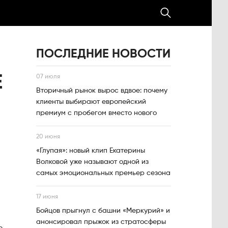
ПОСЛЕДНИЕ НОВОСТИ
Е
07 июля
Вторичный рынок вырос вдвое: почему
клиенты выбирают европейский
премиум с пробегом вместо нового
20 июня
«Глупая»: новый клип Екатерины
Волковой уже называют одной из
самых эмоциональных премьер сезона
17 июня
Бойцов прыгнул с башни «Меркурий» и
анонсировал прыжок из стратосферы
ю,