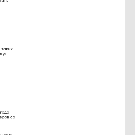
тить
 таких
огут
года,
еров со