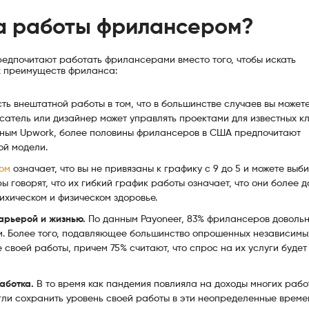
а работы фрилансером?
редпочитают работать фрилансерами вместо того, чтобы искать
ых преимуществ фриланса:
ть внештатной работы в том, что в большинстве случаев вы может
сатель или дизайнер может управлять проектами для известных кл
нным Upwork, более половины фрилансеров в США предпочитают
ой модели.
ом
означает, что вы не привязаны к графику с 9 до 5 и можете выб
 говорят, что их гибкий график работы означает, что они более 
сихическом и физическом здоровье.
карьерой и жизнью.
По данным Payoneer, 83% фрилансеров доволь
и. Более того, подавляющее большинство опрошенных независимы
своей работы, причем 75% считают, что спрос на их услуги будет
аботка.
В то время как пандемия повлияла на доходы многих рабо
ли сохранить уровень своей работы в эти неопределенные време