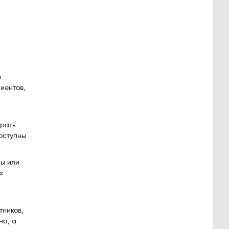
е
иентов,
ирать
доступны
ны или
х
тников,
на, а