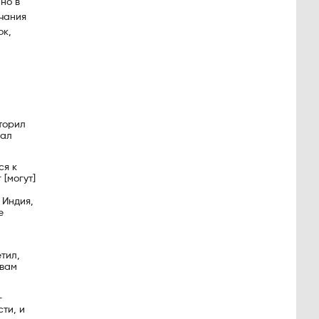
но в
нчания
ок,
торил
дал
ся к
[могут]
 Индия,
е
тил,
 вам
—
ти, и