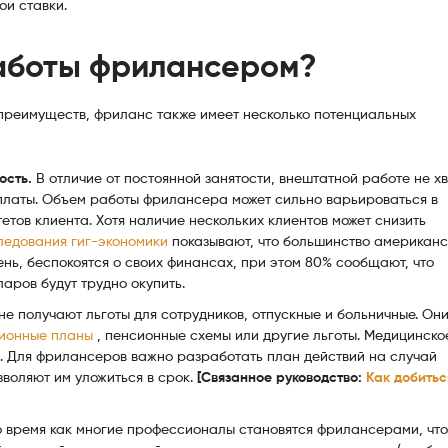
ои ставки.
аботы фрилансером?
преимуществ, фриланс также имеет несколько потенциальных
ость.
В отличие от постоянной занятости, внештатной работе не х
платы. Объем работы фрилансера может сильно варьироваться в
етов клиента. Хотя наличие нескольких клиентов может снизить
ледования гиг-экономики
показывают, что большинство американс
ь, беспокоятся о своих финансах, при этом 80% сообщают, что
аров будут трудно окупить.
е получают льготы для сотрудников, отпускные и больничные. Он
ионные планы
, пенсионные схемы или другие льготы. Медицинско
. Для фрилансеров важно разработать план действий на случай
зволяют им уложиться в срок.
[Связанное руководство:
Как добитьс
о время как многие профессионалы становятся фрилансерами, чт