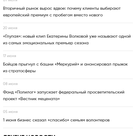
07 июля
Вторичный рынок вырос вдвое: почему клиенты выбирают
европейский премиум с пробегом вместо нового
20 июня
«Глупая»: новый клип Екатерины Волковой уже называют одной
из самых эмоциональных премьер сезона
17 июня
Бойцов прыгнул с башни «Меркурий» и анонсировал прыжок
из стратосферы
08 июня
Фонд «Полилог» запускает федеральный просветительский
проект «Вестник мецената»
05 июня
1 июня бизнес сказал «спасибо» семьям волонтеров