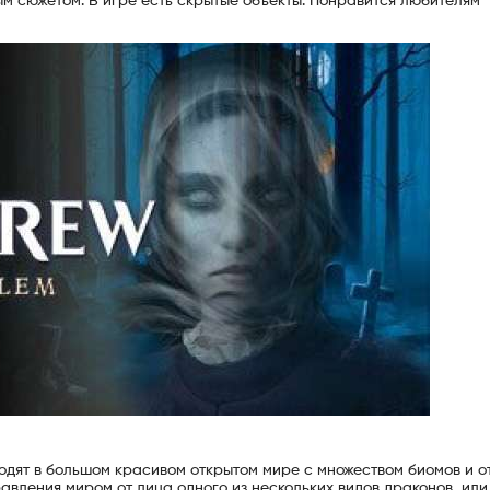
м сюжетом. В игре есть скрытые объекты. Понравится любителям
одят в большом красивом открытом мире с множеством биомов и о
авления миром от лица одного из нескольких видов драконов, или