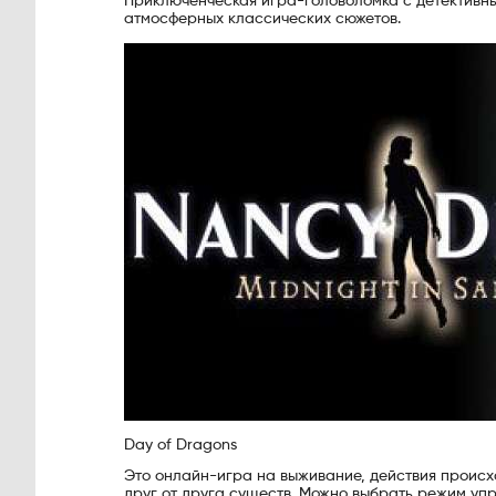
Приключенческая игра-головоломка с детективны
атмосферных классических сюжетов.
Day of Dragons
Это онлайн-игра на выживание, действия происх
друг от друга существ. Можно выбрать режим упр