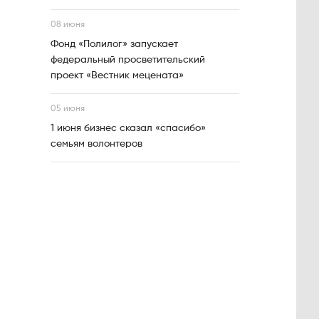
08 июня
Фонд «Полилог» запускает
федеральный просветительский
проект «Вестник мецената»
05 июня
1 июня бизнес сказал «спасибо»
семьям волонтеров