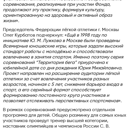
соревнования, реализуемые при участии Фонда,
продолжают эту практику, формируя культуру,
ориентированную на здоровый и активный образ
жизни
».
Председатель Федерации лёгкой атлетики г. Москвы
Олег Курбатов подчеркнул: «
Ещё в 1998 году по
инициативе Ю. М. Лужкова в Москве были проведены
Всемирные юношеские игры, которые задали высокий
стандарт работы с молодёжью и способствовали
вовлечению в занятия спортом. Именно поэтому серия
соревнований “Территория бега” приурочена к
юбилейной дате со дня рождения Юрия Михайловича.
Проект направлен на расширение аудитории лёгкой
атлетики за счет вовлечения участников разных
возрастов, начиная с 5 лет, снижения барьера входа в
спорт, а его серийный формат способствует
формированию постоянного круга участников и
позволяет отслеживать перспективных спортсменов
».
В рамках соревнований предусмотрена отдельная
программа для детей. Общую разминку для самых юных
участников проведут тренер высшей категории,
наставник олимпийцев и чемпионов России С. В.