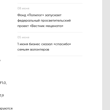
08 июня
Фонд «Полилог» запускает
федеральный просветительский
проект «Вестник мецената»
05 июня
1 июня бизнес сказал «спасибо»
семьям волонтеров
е
1.0,
1,9
ируются