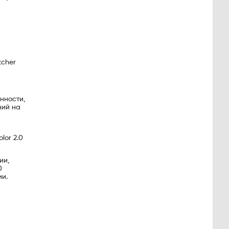
tcher
нности,
ний на
lor 2.0
ии,
0
ии.