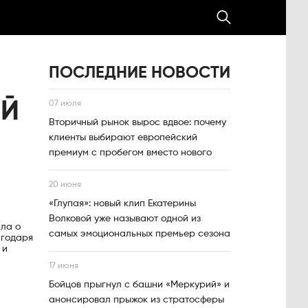
ПОСЛЕДНИЕ НОВОСТИ
ЫЙ
07 июля
Вторичный рынок вырос вдвое: почему
клиенты выбирают европейский
премиум с пробегом вместо нового
20 июня
«Глупая»: новый клип Екатерины
Волковой уже называют одной из
ила о
самых эмоциональных премьер сезона
агодаря
 и
17 июня
Бойцов прыгнул с башни «Меркурий» и
анонсировал прыжок из стратосферы