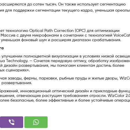
асширяются до сотен тысяч. Он также использует сегментацию
ия для поддержки сегментации текущего кадра, уменьшая ореолы
ет технологию Optical Path Correction (OPC) для оптимизации
 Массив с двумя микрофонами в сочетании с технологией VoiceCa
, уменьшая фоновый шум и расширяя диапазон срабатывания.
га
в улучшении полноцветной визуализации в условиях низкой освеще
ua Technology. — Сочетая передовую оптику, обработку изображе
ий дизайн развертывания, мы помогаем клиентам достичь более
ых сценариях».
ая заводы, фермы, парковки, рыбные пруды и жилые дворы, WizCo
 развертывания.
бражений, инновационный оптический дизайн и прикладные функц
ешения, отвечающие растущим требованиям отрасли. WizColor 2.
более безопасные, более эффективные и более устойчивые операц