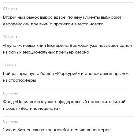
07 июля
Вторичный рынок вырос вдвое: почему клиенты выбирают
европейский премиум с пробегом вместо нового
20 июня
«Глупая»: новый клип Екатерины Волковой уже называют одной
из самых эмоциональных премьер сезона
17 июня
Бойцов прыгнул с башни «Меркурий» и анонсировал прыжок
из стратосферы
08 июня
Фонд «Полилог» запускает федеральный просветительский
проект «Вестник мецената»
05 июня
1 июня бизнес сказал «спасибо» семьям волонтеров