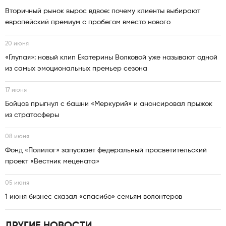
Вторичный рынок вырос вдвое: почему клиенты выбирают
европейский премиум с пробегом вместо нового
20 июня
«Глупая»: новый клип Екатерины Волковой уже называют одной
из самых эмоциональных премьер сезона
17 июня
Бойцов прыгнул с башни «Меркурий» и анонсировал прыжок
из стратосферы
08 июня
Фонд «Полилог» запускает федеральный просветительский
проект «Вестник мецената»
05 июня
1 июня бизнес сказал «спасибо» семьям волонтеров