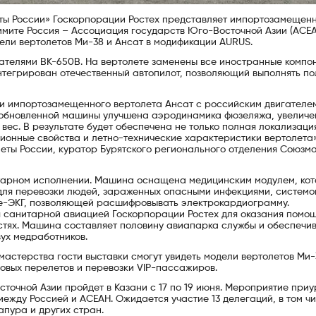
еты России» Госкорпорации Ростех представляет импортозамещен
мите Россия – Ассоциация государств Юго-Восточной Азии (АСЕА
ели вертолетов Ми-38 и Ансат в модификации AURUS.
ателями ВК-650В. На вертолете заменены все иностранные компо
интегрирован отечественный автопилот, позволяющий выполнять по
и импортозамещенного вертолета Ансат с российским двигателе
У обновленной машины улучшена аэродинамика фюзеляжа, увеличе
 вес. В результате будет обеспечена не только полная локализаци
ционные свойства и летно-технические характеристики вертолета
еты России, куратор Бурятского регионального отделения Союзм
итарном исполнении. Машина оснащена медицинским модулем, ко
для перевозки людей, зараженных опасными инфекциями, системо
ле-ЭКГ, позволяющей расшифровывать электрокардиограмму.
 санитарной авиацией Госкорпорации Ростех для оказания помо
стях. Машина составляет половину авиапарка службы и обеспечи
ух медработников.
мастерства гости выставки смогут увидеть модели вертолетов Ми-
овых перелетов и перевозки VIP-пассажиров.
точной Азии пройдет в Казани с 17 по 19 июня. Мероприятие при
ежду Россией и АСЕАН. Ожидается участие 13 делегаций, в том чи
апура и других стран.