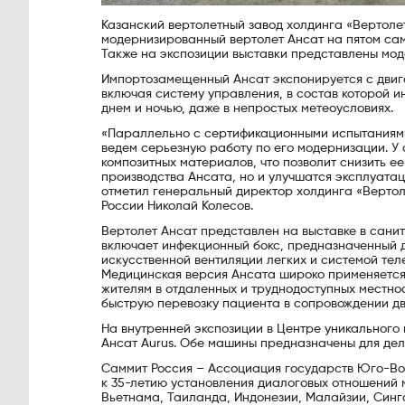
Казанский вертолетный завод холдинга «Вертол
модернизированный вертолет Ансат на пятом сам
Также на экспозиции выставки представлены мод
Импортозамещенный Ансат экспонируется с двиг
включая систему управления, в состав которой 
днем и ночью, даже в непростых метеоусловиях.
«Параллельно с сертификационными испытаниям
ведем серьезную работу по его модернизации. 
композитных материалов, что позволит снизить ее
производства Ансата, но и улучшатся эксплуата
отметил генеральный директор холдинга «Вертол
России Николай Колесов.
Вертолет Ансат представлен на выставке в сан
включает инфекционный бокс, предназначенный 
искусственной вентиляции легких и системой те
Медицинская версия Ансата широко применяется
жителям в отдаленных и труднодоступных местно
быструю перевозку пациента в сопровождении дв
На внутренней экспозиции в Центре уникального 
Ансат Aurus. Обе машины предназначены для дел
Саммит Россия – Ассоциация государств Юго-Вос
к 35-летию установления диалоговых отношений м
Вьетнама, Таиланда, Индонезии, Малайзии, Синг