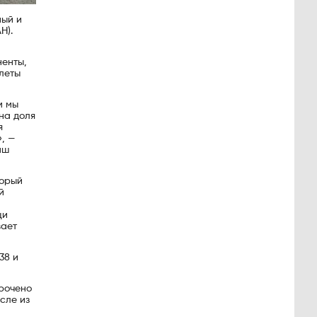
ный и
Н).
ненты,
леты
м мы
на доля
я
», —
аш
торый
й
щи
вает
38 и
урочено
сле из