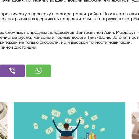
и Тянь-Шаня. На технику воздействовали высокие температуры, уд
 практическую проверку в режиме ралли-рейда. По итогам гонки
пах покрытия и выдерживать продолжительные нагрузки в экстре
мых сложных природных ландшафтов Центральной Азии. Маршрут г
енистые русла, каньоны и горные дороги Тянь-Шаня. За счет пос
кипажей не только скорости, но и высокой точности навигации,
линной дистанции.