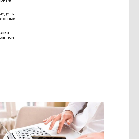
арные
 модель
мальных
онки
тоянной