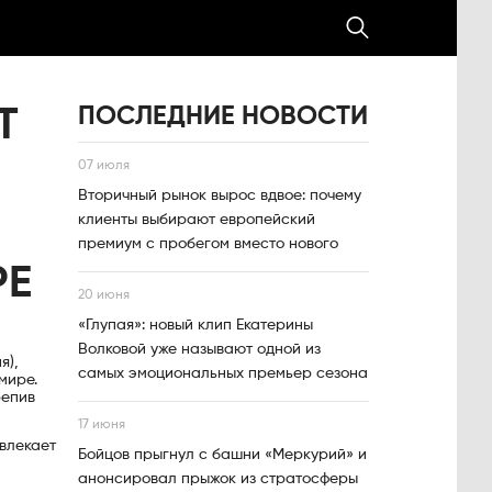
ПОСЛЕДНИЕ НОВОСТИ
Т
07 июля
Вторичный рынок вырос вдвое: почему
клиенты выбирают европейский
премиум с пробегом вместо нового
РЕ
20 июня
«Глупая»: новый клип Екатерины
Волковой уже называют одной из
я),
самых эмоциональных премьер сезона
мире.
репив
17 июня
влекает
Бойцов прыгнул с башни «Меркурий» и
анонсировал прыжок из стратосферы