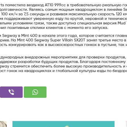
ts поместила вездеход AT10 999cc в требовательную реальную г
 долговечности. Являясь самым мощным квадроциклом в линейке S
 100 км/ч за 7,5 секунды и развивая максимальную скорость 120 км
ия поддерживают уверенную езду по крутой, неровной и техничес
елыми условиями грязи, также доступна специальная версия Mud V
ил позитивные отклики клиентов с момента его запуска.
 Segway в Mint 400 в начале этого года, которое считается глав
ке. На Mint 400 Segway Super Villain SX20T занял третье место в
сть конкурировать как в высокоскоростных гонках в пустыне, так и
ждународных внедорожных мероприятиях для проверки продуктов,
оддержки разработки будущих продуктов. Благодаря постоянному
gway стремится обеспечить более высокую производительность и 
ост гонок на квадроциклах и глобальной культуры езды по бездор