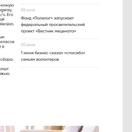
оночную
egway,
08 июня
/ч. Его
Фонд «Полилог» запускает
кой
ersion.
федеральный просветительский
проект «Вестник мецената»
ным
 классе
05 июня
 в
1 июня бизнес сказал «спасибо»
 сбора
семьям волонтеров
опыт
ожью.