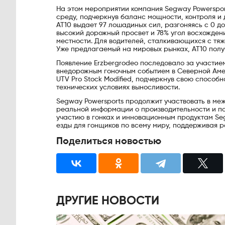
На этом мероприятии компания Segway Powerspor
среду, подчеркнув баланс мощности, контроля и
AT10 выдает 97 лошадиных сил, разгоняясь с 0 до
высокий дорожный просвет и 78% угол восхожден
местности. Для водителей, сталкивающихся с тяж
Уже предлагаемый на мировых рынках, AT10 получ
Появление Erzbergrodeo последовало за участием
внедорожным гоночным событием в Северной Амери
UTV Pro Stock Modified, подчеркнув свою способно
технических условиях выносливости.
Segway Powersports продолжит участвовать в ме
реальной информации о производительности и п
участию в гонках и инновационным продуктам Se
езды для гонщиков по всему миру, поддерживая р
Поделиться новостью
ДРУГИЕ НОВОСТИ