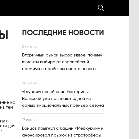
ПОСЛЕДНИЕ НОВОСТИ
ТЫ
07 июля
Вторичный рынок вырос вдвое: почему
клиенты выбирают европейский
премиум с пробегом вместо нового
20 июня
«Глупая»: новый клип Екатерины
Волковой уже называют одной из
ение на
самых эмоциональных премьер сезона
ив тем
17 июня
gy в
сти для
Бойцов прыгнул с башни «Меркурий» и
r
анонсировал прыжок из стратосферы