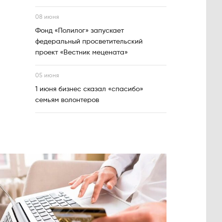
08 июня
Фонд «Полилог» запускает
федеральный просветительский
проект «Вестник мецената»
05 июня
1 июня бизнес сказал «спасибо»
семьям волонтеров