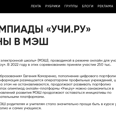
ЛЕНТА
РУБРИКИ
ГРУППЫ
БЛОГИ
РЕКЛАМА
МПИАДЫ «УЧИ.РУ»
НЫ В МЭШ
 электронной школы» (МЭШ), проводимой в режиме онлайн для уч
у». В 2022 году в этих соревнованиях приняли участие 250 тыс.
бразования» Евгения Комаренко, пополнение цифрового портфоли
информация размещается операторами профильных учреждений, ш
на этом не останавливаются, продолжают развивать портфолио
татах олимпиад онлайн-платформы «Учи.ру» можно ознакомиться в
равлений развития МЭШ продолжают оставаться инициативы по
вательными платформами.
ЭШ родителям и учителям стало значительно проще быть в курсе 
олио и самих учащихся.