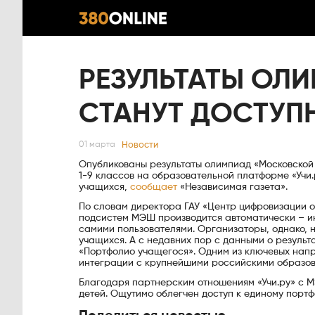
РЕЗУЛЬТАТЫ ОЛИ
СТАНУТ ДОСТУП
Новости
01 марта
Опубликованы результаты олимпиад «Московской
1-9 классов на образовательной платформе «Учи.р
учащихся,
сообщает
«Независимая газета».
По словам директора ГАУ «Центр цифровизации о
подсистем МЭШ производится автоматически – 
самими пользователями. Организаторы, однако, 
учащихся. А с недавних пор с данными о резуль
«Портфолио учащегося». Одним из ключевых нап
интеграции с крупнейшими российскими образо
Благодаря партнерским отношениям «Учи.ру» с М
детей. Ощутимо облегчен доступ к единому портф