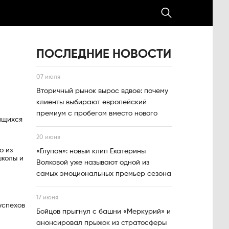
ПОСЛЕДНИЕ НОВОСТИ
07 июля
Вторичный рынок вырос вдвое: почему
клиенты выбирают европейский
премиум с пробегом вместо нового
ащихся
20 июня
о из
«Глупая»: новый клип Екатерины
колы и
Волковой уже называют одной из
самых эмоциональных премьер сезона
17 июня
успехов
Бойцов прыгнул с башни «Меркурий» и
анонсировал прыжок из стратосферы