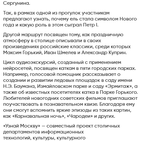
Сергунина.
Так, в рамках одной из прогулок участникам
предлагают узнать, почему ель стала символом Нового
года и какую роль в этом сыграл Петр I.
Другой маршрут посвящен тому, как праздничную
атмосферу в столице описывали в своих
произведениях российские классики, среди которых
Максим Горький, Иван Шмелев и Александр Куприн.
Цикл аудиоэкскурсий, созданный с применением
нейросетей, посвящен каткам в пяти городских парках.
Например, голосовой помощник рассказывает о
создании и развитии ледовых площадок в саду имени
Н.Э. Баумана, Измайловском парке и саду «Эрмитаж», а
также об известных посетителях катка в Парке Горького.
Любителей новогодних советских фильмов приглашают
поучаствовать в познавательном квизе. Благодаря ему
они смогут вспомнить яркие эпизоды из таких картин,
как «Карнавальная ночь», «Чародеи» и других.
«Узнай Москву» — совместный проект столичных
департаментов информационных
технологий, культуры, культурного