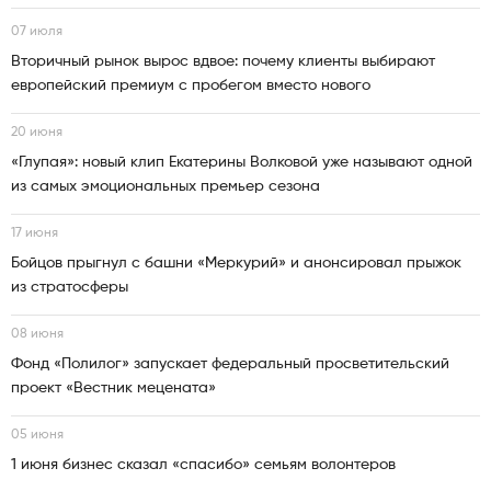
07 июля
Вторичный рынок вырос вдвое: почему клиенты выбирают
европейский премиум с пробегом вместо нового
20 июня
«Глупая»: новый клип Екатерины Волковой уже называют одной
из самых эмоциональных премьер сезона
17 июня
Бойцов прыгнул с башни «Меркурий» и анонсировал прыжок
из стратосферы
08 июня
Фонд «Полилог» запускает федеральный просветительский
проект «Вестник мецената»
05 июня
1 июня бизнес сказал «спасибо» семьям волонтеров