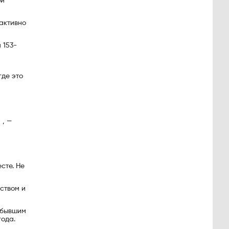
ой
 активно
 153-
где это
 , —
сте. Не
ством и
 бывшим
года.