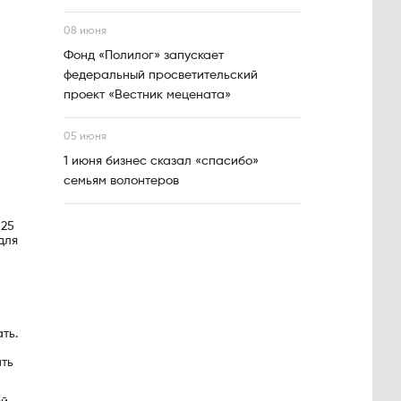
08 июня
Фонд «Полилог» запускает
федеральный просветительский
проект «Вестник мецената»
05 июня
1 июня бизнес сказал «спасибо»
семьям волонтеров
125
для
ть.
м
ать