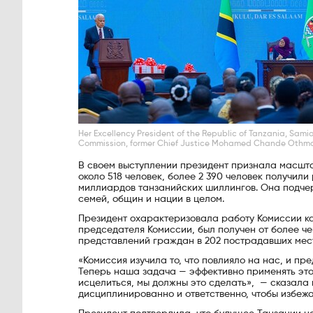
Her Excellency President of the Republic of Tanzania, Sami
Commission, former Chief Justice Mohamed Chande Othm
В своем выступлении президент признала масшта
около 518 человек, более 2 390 человек получили
миллиардов танзанийских шиллингов. Она подчер
семей, общин и нации в целом.
Президент охарактеризовала работу Комиссии к
председателя Комиссии, был получен от более чем
представлений граждан в 202 пострадавших мес
«Комиссия изучила то, что повлияло на нас, и пре
Теперь наша задача — эффективно применять это
исцелиться, мы должны это сделать», — сказала 
дисциплинированно и ответственно, чтобы избежа