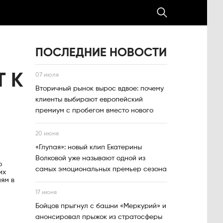
ПОСЛЕДНИЕ НОВОСТИ
 К
07 июля
Вторичный рынок вырос вдвое: почему
клиенты выбирают европейский
премиум с пробегом вместо нового
20 июня
«Глупая»: новый клип Екатерины
Волковой уже называют одной из
о
самых эмоциональных премьер сезона
их
ям в
17 июня
Бойцов прыгнул с башни «Меркурий» и
анонсировал прыжок из стратосферы