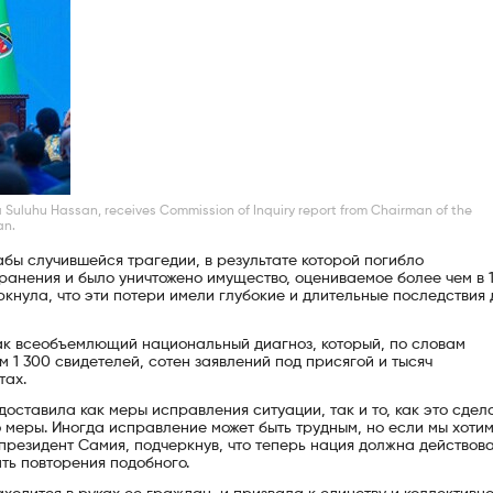
a Suluhu Hassan, receives Commission of Inquiry report from Chairman of the
an.
бы случившейся трагедии, в результате которой погибло
 ранения и было уничтожено имущество, оцениваемое более чем в 
кнула, что эти потери имели глубокие и длительные последствия 
ак всеобъемлющий национальный диагноз, который, по словам
 1 300 свидетелей, сотен заявлений под присягой и тысяч
тах.
доставила как меры исправления ситуации, так и то, как это сдела
 меры. Иногда исправление может быть трудным, но если мы хоти
президент Самия, подчеркнув, что теперь нация должна действов
ть повторения подобного.