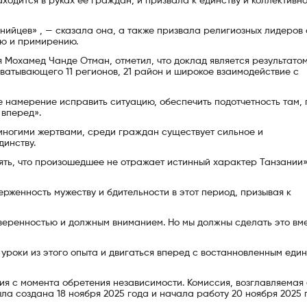
ходится в руках ее граждан, и призвала к единству и коллективн
нийцев» , — сказала она, а также призвала религиозных лидеров
ю и примирению.
Мохамед Чанде Отман, отметил, что доклад является результатом
атывающего 11 регионов, 21 район и широкое взаимодействие с
 намерение исправить ситуацию, обеспечить подотчетность там, 
 вперед».
 многими жертвами, среди граждан существует сильное и
инству.
нять, что произошедшее не отражает истинный характер Танзании»
рженность мужеству и бдительности в этот период, призывая к
 уверенностью и должным вниманием. Но мы должны сделать это вме
уроки из этого опыта и двигаться вперед с востанновленным един
ия с момента обретения независимости. Комиссия, возглавляемая
а создана 18 ноября 2025 года и начала работу 20 ноября 2025 