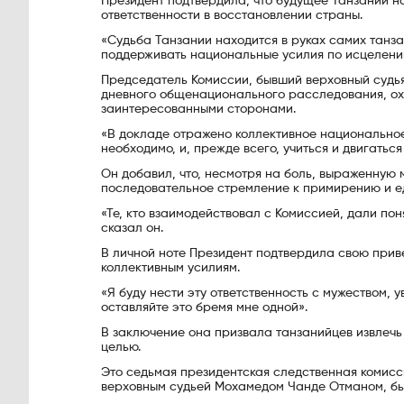
Президент подтвердила, что будущее Танзании на
ответственности в восстановлении страны.
«Судьба Танзании находится в руках самих танза
поддерживать национальные усилия по исцелени
Председатель Комиссии, бывший верховный судья 
дневного общенационального расследования, охв
заинтересованными сторонами.
«В докладе отражено коллективное национальное
необходимо, и, прежде всего, учиться и двигаться
Он добавил, что, несмотря на боль, выраженную
последовательное стремление к примирению и ед
«Те, кто взаимодействовал с Комиссией, дали по
сказал он.
В личной ноте Президент подтвердила свою приве
коллективным усилиям.
«Я буду нести эту ответственность с мужеством,
оставляйте это бремя мне одной».
В заключение она призвала танзанийцев извлечь 
целью.
Это седьмая президентская следственная комисс
верховным судьей Мохамедом Чанде Отманом, был