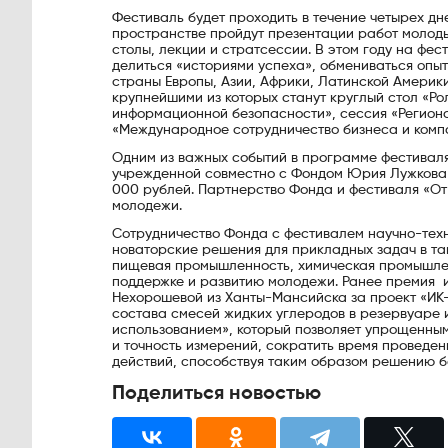
Фестиваль будет проходить в течение четырех дн
пространстве пройдут презентации работ молоды
столы, лекции и стратсессии. В этом году на фес
делиться «историями успеха», обмениваться опыт
страны Европы, Азии, Африки, Латинской Америки
крупнейшими из которых станут круглый стол «Р
информационной безопасности», сессия «Региона
«Международное сотрудничество бизнеса и компа
Одним из важных событий в программе фестиваля
учрежденной совместно с Фондом Юрия Лужкова в
000 рублей. Партнерство Фонда и фестиваля «От
молодежи.
Сотрудничество Фонда с фестивалем научно-тех
новаторские решения для прикладных задач в так
пищевая промышленность, химическая промышлен
поддержке и развитию молодежи. Ранее премия 
Нехорошевой из Ханты-Мансийска за проект «ИК
состава смесей жидких углеродов в резервуаре 
использованием», который позволяет упрощенным
и точность измерений, сократить время проведе
действий, способствуя таким образом решению б
Поделиться новостью