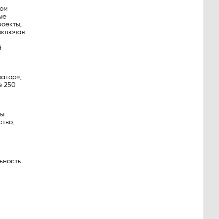
ном
ые
роекты,
 включая
й
ватор»,
е 250
ны
тво,
ьность