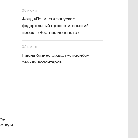
08 июня
Фонд «Полилог» запускает
федеральный просветительский
проект «Вестник мецената»
05 июня
1 июня бизнес сказал «спасибо»
семьям волонтеров
«От
ству и