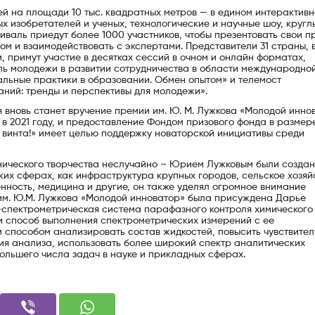
ей на площади 10 тыс. квадратных метров — в едином интерактив
х изобретателей и ученых, технологические и научные шоу, кругл
тиваль приедут более 1000 участников, чтобы презентовать свои п
ом и взаимодействовать с экспертами. Представители 31 страны,
, примут участие в десятках сессий в очном и онлайн форматах,
оль молодежи в развитии сотрудничества в области международно
льные практики в образовании. Обмен опытом» и телемост
ний: тренды и перспективы для молодежи».
 вновь станет вручение премии им. Ю. М. Лужкова «Молодой инно
 2021 году, и предоставление Фондом призового фонда в размер
 винта!» имеет целью поддержку новаторской инициативы среди
нического творчества неслучайно – Юрием Лужковым были созда
их сферах, как инфраструктура крупных городов, сельское хозяйс
ность, медицина и другие, он также уделял огромное внимание
им. Ю.М. Лужкова «Молодой инноватор» была присуждена Дарье
-спектрометрическая система парафазного контроля химического
и способ выполнения спектрометрических измерений с ее
 способом анализировать состав жидкостей, повысить чувствител
ния анализа, использовать более широкий спектр аналитических
ольшего числа задач в науке и прикладных сферах.