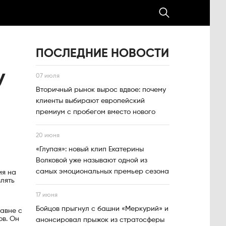
ПОСЛЕДНИЕ НОВОСТИ
У
07 июля
Вторичный рынок вырос вдвое: почему
клиенты выбирают европейский
премиум с пробегом вместо нового
20 июня
«Глупая»: новый клип Екатерины
Волковой уже называют одной из
самых эмоциональных премьер сезона
ия на
лять
17 июня
Бойцов прыгнул с башни «Меркурий» и
равне с
ов. Он
анонсировал прыжок из стратосферы