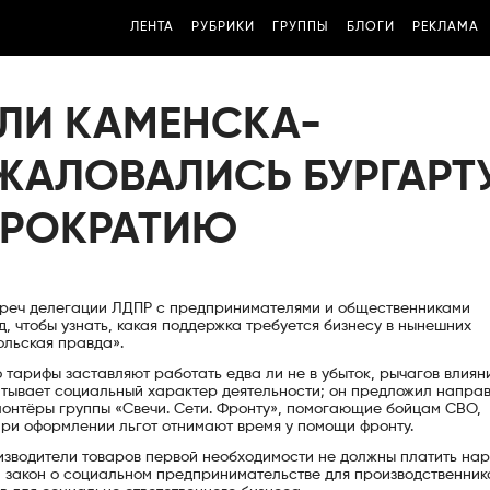
ЛЕНТА
РУБРИКИ
ГРУППЫ
БЛОГИ
РЕКЛАМА
ЛИ КАМЕНСКА-
ЖАЛОВАЛИСЬ БУРГАРТ
ЮРОКРАТИЮ
треч делегации ЛДПР с предпринимателями и общественниками
, чтобы узнать, какая поддержка требуется бизнесу в нынешних
льская правда».
о тарифы заставляют работать едва ли не в убыток, рычагов влиян
читывает социальный характер деятельности; он предложил направ
лонтёры группы «Свечи. Сети. Фронту», помогающие бойцам СВО,
ри оформлении льгот отнимают время у помощи фронту.
оизводители товаров первой необходимости не должны платить на
н закон о социальном предпринимательстве для производственник