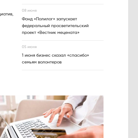
08 июня
иатив,
Фонд «Полилог» запускает
федеральный просветительский
проект «Вестник мецената»
05 июня
1 июня бизнес сказал «спасибо»
семьям волонтеров