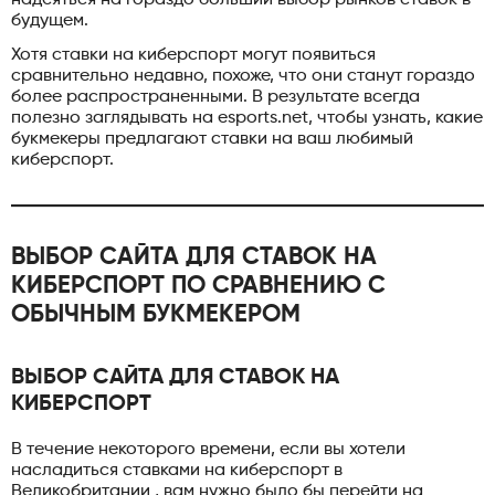
будущем.
Хотя ставки на киберспорт могут появиться
сравнительно недавно, похоже, что они станут гораздо
более распространенными. В результате всегда
полезно заглядывать на esports.net, чтобы узнать, какие
букмекеры предлагают ставки на ваш любимый
киберспорт.
ВЫБОР САЙТА ДЛЯ СТАВОК НА
КИБЕРСПОРТ ПО СРАВНЕНИЮ С
ОБЫЧНЫМ БУКМЕКЕРОМ
ВЫБОР САЙТА ДЛЯ СТАВОК НА
КИБЕРСПОРТ
В течение некоторого времени, если вы хотели
насладиться ставками на киберспорт в
Великобритании , вам нужно было бы перейти на