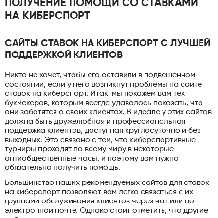
ПОЛУЧЕНИЕ ПОМОЩИ СО СТАВКАМИ
НА КИБЕРСПОРТ
САЙТЫ СТАВОК НА КИБЕРСПОРТ С ЛУЧШЕЙ
ПОДДЕРЖКОЙ КЛИЕНТОВ
Никто не хочет, чтобы его оставили в подвешенном
состоянии, если у него возникнут проблемы на сайте
ставок на киберспорт. Итак, мы покажем вам тех
букмекеров, которым всегда удавалось показать, что
они заботятся о своих клиентах. В идеале у этих сайтов
должна быть дружелюбная и профессиональная
поддержка клиентов, доступная круглосуточно и без
выходных. Это связано с тем, что киберспортивные
турниры проходят по всему миру в некоторые
антиобщественные часы, и поэтому вам нужно
обязательно получить помощь.
Большинство наших рекомендуемых сайтов для ставок
на киберспорт позволяют вам легко связаться с их
группами обслуживания клиентов через чат или по
электронной почте. Однако стоит отметить, что другие