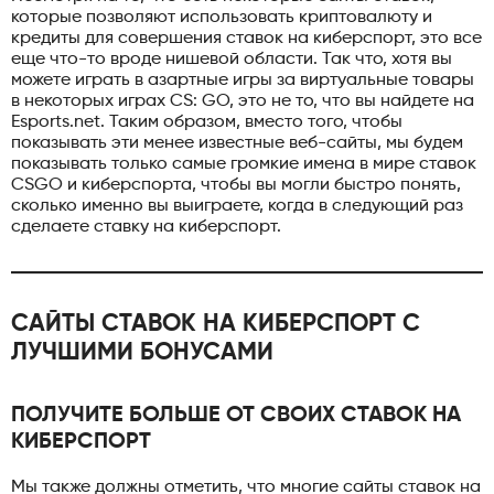
которые позволяют использовать криптовалюту и
кредиты для совершения ставок на киберспорт, это все
еще что-то вроде нишевой области. Так что, хотя вы
можете играть в азартные игры за виртуальные товары
в некоторых играх CS: GO, это не то, что вы найдете на
Esports.net. Таким образом, вместо того, чтобы
показывать эти менее известные веб-сайты, мы будем
показывать только самые громкие имена в мире ставок
CSGO и киберспорта, чтобы вы могли быстро понять,
сколько именно вы выиграете, когда в следующий раз
сделаете ставку на киберспорт.
САЙТЫ СТАВОК НА КИБЕРСПОРТ С
ЛУЧШИМИ БОНУСАМИ
ПОЛУЧИТЕ БОЛЬШЕ ОТ СВОИХ СТАВОК НА
КИБЕРСПОРТ
Мы также должны отметить, что многие сайты ставок на