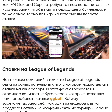
киберспорт, некоторые более мелкие события, такие
как IEM Oakland Cup, потребуют от вас дополнительных
исследований, чтобы найти подходящего букмекера, и
то же самое верно для игр, на которые вы делаете
ставки.
Ставки на League of Legends
Нет никаких сомнений в том, что League of Legends —
одна из самых популярных игр, в которой можно делать
ставки на киберспорт. И этот факт отражается в
огромном количестве букмекеров, которые позволяют
вам попробовать ставки
ggbet
. Betway
зарекомендовала себя как один из лидеров рынка,
предлагая отличные коэффициенты на турниры League