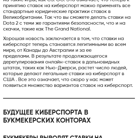
принятию ставок на киберспорт можно применять все
стандартные юридические практики ставок в
Великобритании. Так что вы сможете делать ставки на
Dota 2 с теми же гарантиями безопасности, что и на
скачки, такие как The Grand National.
Хорошая новость заключается в том, что ставки на
киберспорт теперь становятся легитимными во всем
мире, от Канады до Австралии и за ее
пределами. В результате продолжающегося
дерегулирования онлайн-ставок в дальновидных
штатах, таких как Нью-Джерси, растет число людей,
которые делают легальные ставки на киберспорт в
США . Все это означает, что скоро у нас может
появиться множество вариантов ставок на киберспорт.
БУДУЩЕЕ КИБЕРСПОРТА В
БУКМЕКЕРСКИХ КОНТОРАХ