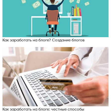
Как заработать на блоге? Создание блогов
Как заработать на блоге: честные способы