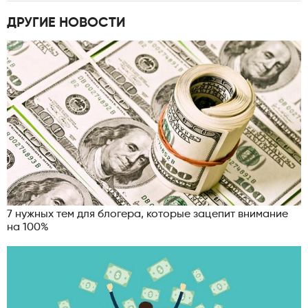
ДРУГИЕ НОВОСТИ
7 нужных тем для блогера, которые зацепит внимание
на 100%