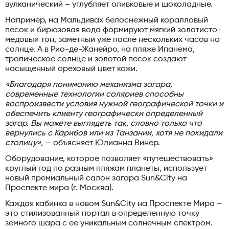
вулканический – углубляет оливковые и шоколадные.
Например, на Мальдивах белоснежный коралловый
песок и бирюзовая вода формируют мягкий золотисто-
медовый тон, заметный уже после нескольких часов на
солнце. А в Рио-де-Жанейро, на пляже Ипанема,
тропическое солнце и золотой песок создают
насыщенный ореховый цвет кожи.
«Благодаря пониманию механизма загара,
современные технологии соляриев способны
воспроизвести условия нужной географической точки и
обеспечить клиенту географически определенный
загар. Вы можете выглядеть так, словно только что
вернулись с Карибов или из Танзании, хотя не покидали
столицу»,
— объясняет Юлианна Винер.
Оборудование, которое позволяет «путешествовать»
круглый год по разным пляжам планеты, использует
новый премиальный салон загара Sun&City на
Проспекте мира (г. Москва).
Каждая кабинка в новом Sun&City на Проспекте Мира –
это стилизованный портал в определенную точку
земного шара с ее уникальным солнечным спектром.