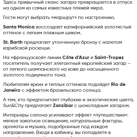
Здесь привычный сеанс загара превращается в отпуск
на одном из самых известных пляжей мира.
Гости могут выбрать «маршрут» по настроению.
Santa Monica
воссоздает калифорнийский золотистый
оттенок с легким пляжным шиком.
St. Barth
предлагает утонченную бронзу с налетом
карибской роскоши.
На «французской» линии
Côte d’Azur
и
Saint-Tropez
посетитель получает элегантный европейский загар –
от легкого шампанского на коже до насыщенного
золотого подиумного тона.
Любителям ярких и теплых оттенков подойдет
Rio de
Janeiro
с эффектом бразильского солнца.
А тем, кто предпочитает глубокие и экзотические цвета,
Sun&City предлагает
Zanzibar
с шоколадным загаром.
Интерьеры салона усиливают эффект «путешествия»:
мягкое закатное освещение, натуральные фактуры,
ароматы и музыка, подобранные под каждое
направление. Входя в кабинку, вы попадаете в