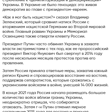
стремление к «демилитаризации и денацификации»
Украины. В Украине не было геноцида: это живая
демократия во главе с президентом-евреем.
«Как я мог быть нацистом?» сказал Владимир
Зеленский, который сравнил натиск России с
вторжением нацистской Германии во Второй мировой
войне. Главный раввин Украины и Мемориал
Освенцима также отвергли клевету России.
Президент Путин часто обвинял Украину в захвате
власти экстремистами с тех пор, как ее пророссийский
президент Виктор Янукович был свергнут в 2014 году
после нескольких месяцев протестов против его
правления.
Затем Россия приняла ответные меры, захватив южный
регион Крыма и спровоцировав восстание на востоке,
поддержав сепаратистов, которые сражались с
украинскими войсками в войне, унесшей 14 000 жизней.
В конце 2021 года Россия начала размещать большое
количество войск вблизи границ Украины,
неоднократно отрицая, что собирается
атаковать. Затем г-н Путин отменил мирное
соглашение 2015 года для востока и признал