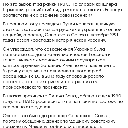
Но это выходит за рамки НАТО. По словам канцлера
Германии, российский лидер «хочет захватить Европу в
соответствии со своим мировоззрением».
В прошлом году президент Путин написал длинную
статью, в которой назвал русских и украинцев «одной
нацией», а распад Советского Союза в декабре 1991
года назвал «распадом исторической России».
Он утверждал, что современная Украина была
полностью создана коммунистической Россией и
теперь является марионеточным государством,
контролируемым Западом. Именно его давление на
Украину с целью не подписывать договор об
ассоциации с ЕС в 2013 году спровоцировало
протесты, которые привели к свержению ее
прокремлевского президента.
В глазах президента Путина Запад обещал еще в 1990
году, что НАТО расширится «ни на дюйм на восток», но
все равно это сделал.
Однако это было до распада Советского Союза,
поэтому обещание, данное тогдашнему советскому
президенту Михаилу Горбачеву, относилось к