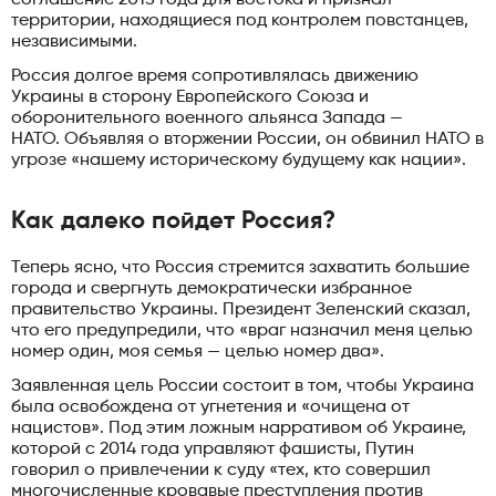
территории, находящиеся под контролем повстанцев,
независимыми.
Россия долгое время сопротивлялась движению
Украины в сторону Европейского Союза и
оборонительного военного альянса Запада —
НАТО. Объявляя о вторжении России, он обвинил НАТО в
угрозе «нашему историческому будущему как нации».
Как далеко пойдет Россия?
Теперь ясно, что Россия стремится захватить большие
города и свергнуть демократически избранное
правительство Украины. Президент Зеленский сказал,
что его предупредили, что «враг назначил меня целью
номер один, моя семья — целью номер два».
Заявленная цель России состоит в том, чтобы Украина
была освобождена от угнетения и «очищена от
нацистов». Под этим ложным нарративом об Украине,
которой с 2014 года управляют фашисты, Путин
говорил о привлечении к суду «тех, кто совершил
многочисленные кровавые преступления против