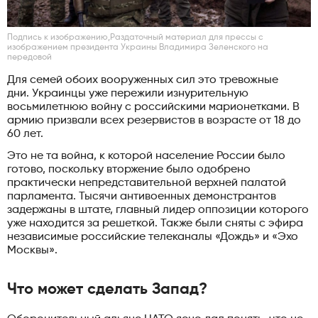
Подпись к изображению,Раздаточный материал для прессы с
изображением президента Украины Владимира Зеленского на
передовой
Для семей обоих вооруженных сил это тревожные
дни. Украинцы уже пережили изнурительную
восьмилетнюю войну с российскими марионетками. В
армию призвали всех резервистов в возрасте от 18 до
60 лет.
Это не та война, к которой население России было
готово, поскольку вторжение было одобрено
практически непредставительной верхней палатой
парламента. Тысячи антивоенных демонстрантов
задержаны в штате, главный лидер оппозиции которого
уже находится за решеткой. Также были сняты с эфира
независимые российские телеканалы «Дождь» и «Эхо
Москвы».
Что может сделать Запад?