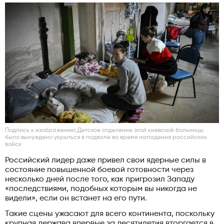
Подпись к изображению,Детское отделение этой киевской больницы
было вынуждено укрыться в подвале во время нападения российских
войск
Российский лидер даже привел свои ядерные силы в
состояние повышенной боевой готовности через
несколько дней после того, как пригрозил Западу
«последствиями, подобных которым вы никогда не
видели», если он встанет на его пути.
Такие сцены ужасают для всего континента, поскольку
крупная держава впервые за десятилетия вторгается в