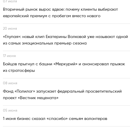
07 июля
Вторичный рынок вырос вдвое: почему клиенты выбирают
европейский премиум с пробегом вместо нового
20 июня
«Глупая»: новый клип Екатерины Волковой уже называют одной
из самых эмоциональных премьер сезона
17 июня
Бойцов прыгнул с башни «Меркурий» и анонсировал прыжок
из стратосферы
08 июня
Фонд «Полилог» запускает федеральный просветительский
проект «Вестник мецената»
05 июня
1 июня бизнес сказал «спасибо» семьям волонтеров