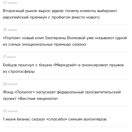
07 июля
Вторичный рынок вырос вдвое: почему клиенты выбирают
европейский премиум с пробегом вместо нового
20 июня
«Глупая»: новый клип Екатерины Волковой уже называют одной
из самых эмоциональных премьер сезона
17 июня
Бойцов прыгнул с башни «Меркурий» и анонсировал прыжок
из стратосферы
08 июня
Фонд «Полилог» запускает федеральный просветительский
проект «Вестник мецената»
05 июня
1 июня бизнес сказал «спасибо» семьям волонтеров