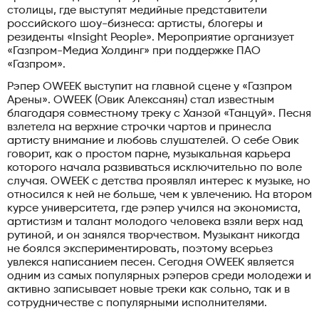
столицы, где выступят медийные представители
российского шоу-бизнеса: артисты, блогеры и
резиденты «Insight People». Мероприятие организует
«Газпром-Медиа Холдинг» при поддержке ПАО
«Газпром».
Рэпер OWEEK выступит на главной сцене у «Газпром
Арены». OWEEK (Овик Алексанян) стал известным
благодаря совместному треку с Ханзой «Танцуй». Песня
взлетела на верхние строчки чартов и принесла
артисту внимание и любовь слушателей. О себе Овик
говорит, как о простом парне, музыкальная карьера
которого начала развиваться исключительно по воле
случая. OWEEK с детства проявлял интерес к музыке, но
относился к ней не больше, чем к увлечению. На втором
курсе университета, где рэпер учился на экономиста,
артистизм и талант молодого человека взяли верх над
рутиной, и он занялся творчеством. Музыкант никогда
не боялся экспериментировать, поэтому всерьез
увлекся написанием песен. Сегодня OWEEK является
одним из самых популярных рэперов среди молодежи и
активно записывает новые треки как сольно, так и в
сотрудничестве с популярными исполнителями.