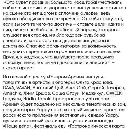
«Это будет праздник большого масштаба! Фестиваль
войдет в историю, и здорово, что выступление артистов
на сцене станет шагом к сплочению людей, ведь
музыка объединяет во все времена. От себя скажу, что,
если вы хотите чего-то достичь – ставьте цели, идите к
ним, ничего не бойтесь. Я обычный парень, которого
слушает вся страна, и я благодарен судьбе за
сложности, которые стали для меня импульсом к
действию. Спасибо организаторам за возможность
выступить перед таким огромным количеством людей.
Друзья, я надеюсь, что вы уйдете после праздника
отдохнувшими, полными вдохновения и энергии», –
сказал артист.
На главной сцене у «Газпром Арены» выступят
талантливые артисты и блогеры: Ольга Краснова,
DAVA, VAVAN, Анатолий Цой, Анет Сай, Сергей Лазарев,
Amirchik, Женя Ершов, Саша Стоун, Меджикул, OWEEK,
Градусы, Radio Tapok. Пространство у «Газпром
Арены» будет поделено на несколько тематических зон,
среди которых Yappy парк, который является проектом
российского приложения вертикальных видео Yappy,
мультиспортивный фестиваль с участием команды
«Наше дело», фестиваль еды «Гастрономическая карта