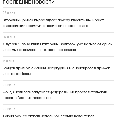
ПОСЛЕДНИЕ НОВОСТИ
07 июля
Вторичный рынок вырос вдвое: почему клиенты выбирают
европейский премиум с пробегом вместо нового
20 июня
«Глупая»: новый клип Екатерины Волковой уже называют одной
из самых эмоциональных премьер сезона
17 июня
Бойцов прыгнул с башни «Меркурий» и анонсировал прыжок
из стратосферы
08 июня
Фонд «Полилог» запускает федеральный просветительский
проект «Вестник мецената»
05 июня
1 июня бизнес сказал «спасибо» семьям волонтеров