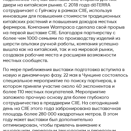
двери на китайском рынке. С 2018 года dōTERRA
сотрудничает с Гуйчжоу в рамках CIIE, используя
инновации для повышения стоимости традиционных
китайских растений и повышения доходов местных
фермеров. Компания Warmpaca сделала свой прорыв
на первой выставке CIIE. Благодаря партнерству с
более чем 1000 семьями по производству изделий из
шерсти альпаки ручной работы, компания успешно
вышла как на китайский, так и на мировой рынки,
создавая рабочие места и расширяя возможности
местных сообществ.
По мере приближения выставки подготовка вступила в
новую и динамичную фазу. 22 мая в Чунцине состоялось
специальное мероприятие по поиску партнеров, в
котором приняли участие около 40 экспонентов и
более 110 местных покупателей. Мероприятие
заложило прочную основу для более глубокого
сотрудничества в преддверии CIIE. На сегодняшний
день на CIIE этого года забронирована выставочная
площадь более 280 000 квадратных метров. В этом
году макет выставки был дополнительно
оптимизирован, чтобы привлечь внимание к
инновациям, передовым технологиям и передовым